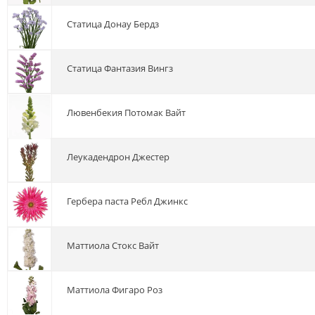
статица Донау Бердз
статица Фантазия Вингз
лювенбекия Потомак Вайт
леукадендрон Джестер
гербера паста Ребл Джинкс
маттиола Стокс Вайт
маттиола Фигаро Роз