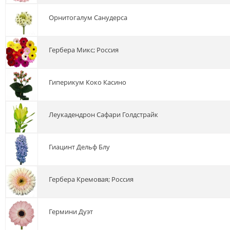
орнитогалум Санудерса
гербера Микс; Россия
гиперикум Коко Касино
леукадендрон Сафари Голдстрайк
гиацинт Дельф Блу
гербера Кремовая; Россия
гермини Дуэт