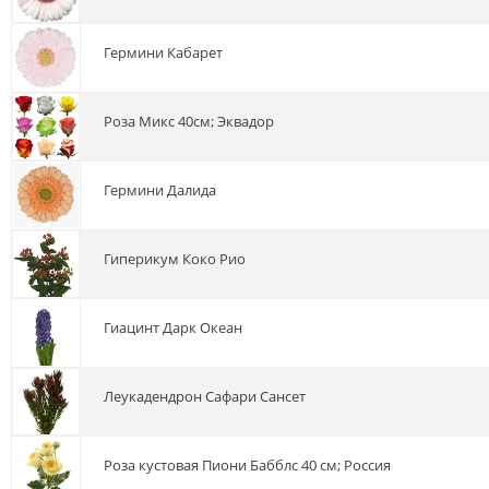
гермини Кабарет
роза Микс 40см; Эквадор
гермини Далида
гиперикум Коко Рио
гиацинт Дарк Океан
леукадендрон Сафари Сансет
роза кустовая Пиони Бабблс 40 см; Россия