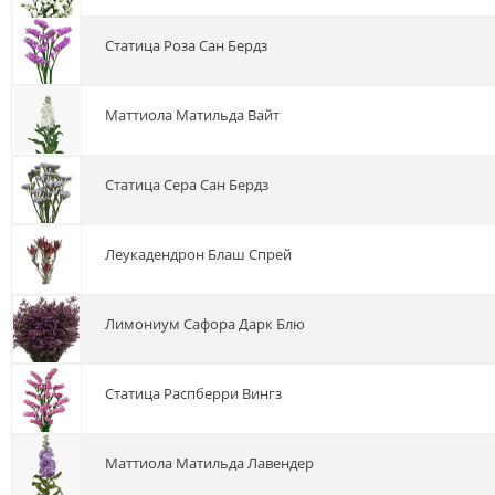
статица Роза Сан Бердз
маттиола Матильда Вайт
статица Сера Сан Бердз
леукадендрон Блаш Спрей
лимониум Сафора Дарк Блю
статица Распберри Вингз
маттиола Матильда Лавендер