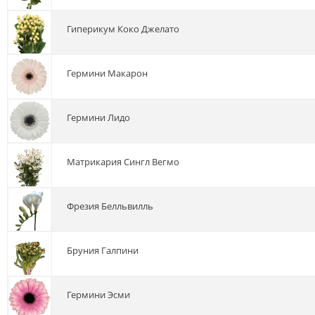
гиперикум Коко Джелато
гермини Макарон
гермини Лидо
матрикария Сингл Вегмо
фрезия Белльвилль
бруния Галпини
гермини Эсми