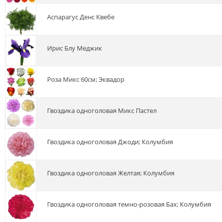
аспарагус Денс Квебе
ирис Блу Меджик
роза Микс 60см; Эквадор
гвоздика одноголовая Микс Пастел
гвоздика одноголовая Джоди; Колумбия
гвоздика одноголовая Желтая; Колумбия
гвоздика одноголовая темно-розовая Бах; Колумбия