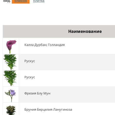
Вид:
список
плитка
Наименование
калла Дурбан; Голландия
Рускус
рускус
фрезия Блу Мун
бруния Берцелия Ланугиноза