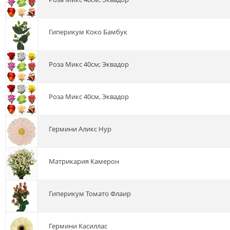
гиперикум Коко Бамбук
роза Микс 40см; Эквадор
роза Микс 40см, Эквадор
гермини Аликс Нур
матрикария Камерон
гиперикум Томато Флаир
гермини Касиллас