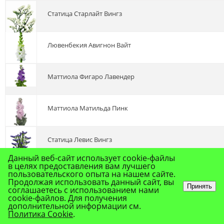
статица Старлайт Вингз
лювенбекия Авигнон Вайт
маттиола Фигаро Лавендер
маттиола Матильда Пинк
статица Левис Вингз
Данный веб-сайт использует cookie-файлы
в целях предоставления вам лучшего
статица Кристалл Дарк Блу
пользовательского опыта на нашем сайте.
Продолжая использовать данный сайт, вы
Принять
соглашаетесь с использованием нами
cookie-файлов. Для получения
калла Эйдоллс Вайт
дополнительной информации см.
Политика Cookie
.