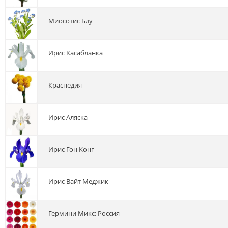
миосотис Блу
ирис Касабланка
краспедия
ирис Аляска
ирис Гон Конг
ирис Вайт Меджик
гермини Микс; Россия