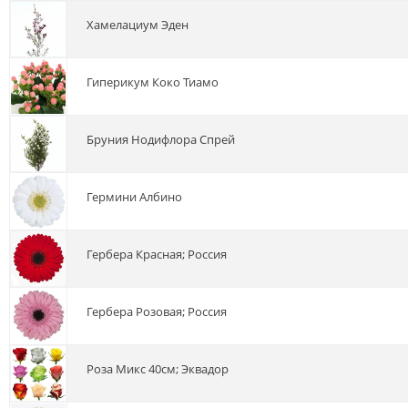
хамелациум Эден
гиперикум Коко Тиамо
бруния Нодифлора Спрей
гермини Албино
гербера Красная; Россия
гербера Розовая; Россия
роза Микс 40см; Эквадор