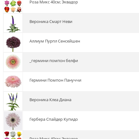
роза Микс 40см; Эквадор
вероника Смарт Неви
аллиум Пурпл Сенсейшен
_гермини помпон белфи
гермини Помпон Пануччи
вероника Клеа Диана
гербера Спайдер Купидо
роза Микс 40см; Эквадор