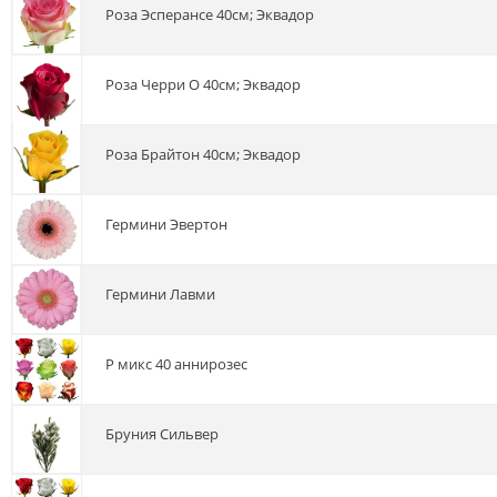
роза Эсперансе 40см; Эквадор
роза Черри О 40см; Эквадор
роза Брайтон 40см; Эквадор
гермини Эвертон
гермини Лавми
р микс 40 аннирозес
бруния Сильвер