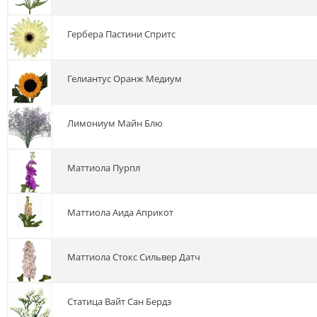
гербера Пастини Спритс
гелиантус Оранж Медиум
лимониум Майн Блю
маттиола Пурпл
маттиола Аида Априкот
маттиола Стокс Сильвер Датч
статица Вайт Сан Бердз