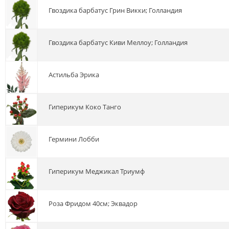
гвоздика барбатус Грин Викки; Голландия
гвоздика барбатус Киви Меллоу; Голландия
астильба Эрика
гиперикум Коко Танго
гермини Лобби
гиперикум Меджикал Триумф
роза Фридом 40см; Эквадор