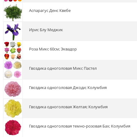
аспарагус Денс Квебе
ирис Блу Меджик
роза Микс 60см; Эквадор
гвоздика одноголовая Микс Пастел
гвоздика одноголовая Джоди; Колумбия
гвоздика одноголовая Желтая; Колумбия
гвоздика одноголовая темно-розовая Бах; Колумбия