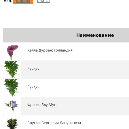
Вид:
список
плитка
Наименование
калла Дурбан; Голландия
Рускус
рускус
фрезия Блу Мун
бруния Берцелия Ланугиноза