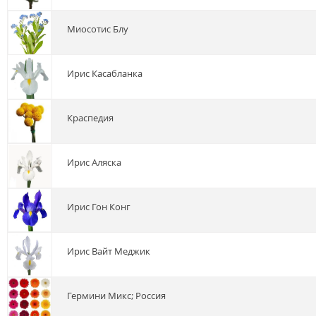
миосотис Блу
ирис Касабланка
краспедия
ирис Аляска
ирис Гон Конг
ирис Вайт Меджик
гермини Микс; Россия