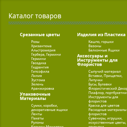
Каталог товаров
Срезанные цветы
Изделия из Пластика
Розы
Кашпо, горшки
Хризантема
Вазоны
Альстромерия
Балконные Ящики
Гербера, Гермини
Аксессуары и
Гермини
Инструменты для
Гвоздика
Флористов
Гидрангия
Гипсофила
Сыпучий материал
Лилия
Вставки, Прищепки,
Эустома
Липучки
Зелень
Бусы, Булавки
Аранжировка
Флористический Деко
Пиафлор, портбукетн
Упаковочные
Инструменты для
Материалы
флористов
Сумки, коробки,
Краска для цветов
декоративные ящики
Расходные материалы
Ленты
флористов
Пакеты
Сувениры, игрушки,
Рулоны
искусственные цветы,
Каркасы Манжетки
открытки