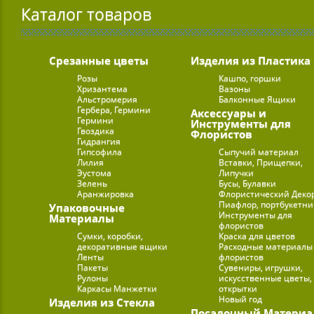
Каталог товаров
Срезанные цветы
Изделия из Пластика
Розы
Кашпо, горшки
Хризантема
Вазоны
Альстромерия
Балконные Ящики
Гербера, Гермини
Аксессуары и
Гермини
Инструменты для
Гвоздика
Флористов
Гидрангия
Гипсофила
Сыпучий материал
Лилия
Вставки, Прищепки,
Эустома
Липучки
Зелень
Бусы, Булавки
Аранжировка
Флористический Деко
Пиафлор, портбукетн
Упаковочные
Инструменты для
Материалы
флористов
Сумки, коробки,
Краска для цветов
декоративные ящики
Расходные материалы
Ленты
флористов
Пакеты
Сувениры, игрушки,
Рулоны
искусственные цветы,
Каркасы Манжетки
открытки
Новый год
Изделия из Стекла
Посадочный Материа