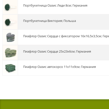
Портбукетница Оазис Леди 8см; Германия
Портбукетница Виктория; Польша
Пиафлор Оазис Сердце с фиксатором 16х16,5х3,5см; Ге
Пиафлор Оазис Сердце 25х23х6см; Германия
пиафлор Оазис автокорсо 11х11х9см; Германия