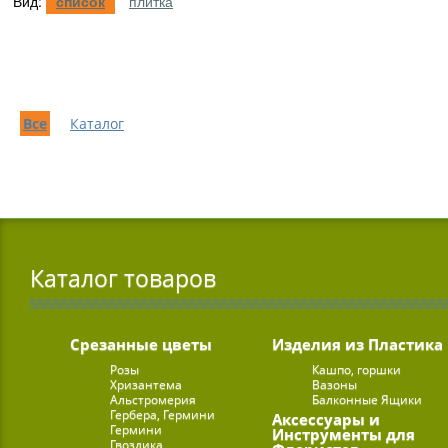
Вид:
список
плитка
Все
Каталог
Каталог товаров
Срезанные цветы
Изделия из Пластика
Розы
Кашпо, горшки
Хризантема
Вазоны
Альстромерия
Балконные Ящики
Гербера, Гермини
Аксессуары и
Гермини
Инструменты для
Гвоздика