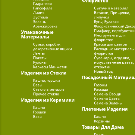
Флористов
Гидрангия
Гипсофила
Сыпучий материал
Лилия
Вставки, Прищепки,
Эустома
Липучки
Зелень
Бусы, Булавки
Аранжировка
Флористический Деко
Пиафлор, портбукетн
Упаковочные
Инструменты для
Материалы
флористов
Сумки, коробки,
Краска для цветов
декоративные ящики
Расходные материалы
Ленты
флористов
Пакеты
Сувениры, игрушки,
Рулоны
искусственные цветы,
Каркасы Манжетки
открытки
Новый год
Изделия из Стекла
Посадочный Материа
Кашпо, горшки
Вазы
Газоны
Стекло в металле
Рассада
Прочее стекло
Семена Овощи
Семена Цветы
Изделия из Керамики
Семена Зелень
Кашпо
Плетеные Изделия
Горшки
Вазы
Кашпо
Корзины
Товары Для Дома
Грунты