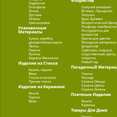
Флористов
Гидрангия
Гипсофила
Сыпучий материал
Лилия
Вставки, Прищепки,
Эустома
Липучки
Зелень
Бусы, Булавки
Аранжировка
Флористический Деко
Пиафлор, портбукетн
Упаковочные
Инструменты для
Материалы
флористов
Сумки, коробки,
Краска для цветов
декоративные ящики
Расходные материалы
Ленты
флористов
Пакеты
Сувениры, игрушки,
Рулоны
искусственные цветы,
Каркасы Манжетки
открытки
Новый год
Изделия из Стекла
Посадочный Материа
Кашпо, горшки
Вазы
Газоны
Стекло в металле
Рассада
Прочее стекло
Семена Овощи
Семена Цветы
Изделия из Керамики
Семена Зелень
Кашпо
Плетеные Изделия
Горшки
Вазы
Кашпо
Корзины
Товары Для Дома
Грунты