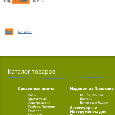
Вид:
список
плитка
Все
Каталог
Каталог товаров
Срезанные цветы
Изделия из Пластика
Розы
Кашпо, горшки
Хризантема
Вазоны
Альстромерия
Балконные Ящики
Гербера, Гермини
Аксессуары и
Гермини
Инструменты для
Гвоздика