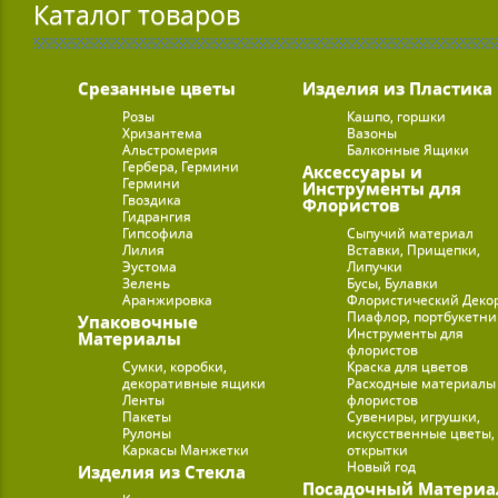
Каталог товаров
Срезанные цветы
Изделия из Пластика
Розы
Кашпо, горшки
Хризантема
Вазоны
Альстромерия
Балконные Ящики
Гербера, Гермини
Аксессуары и
Гермини
Инструменты для
Гвоздика
Флористов
Гидрангия
Гипсофила
Сыпучий материал
Лилия
Вставки, Прищепки,
Эустома
Липучки
Зелень
Бусы, Булавки
Аранжировка
Флористический Деко
Пиафлор, портбукетн
Упаковочные
Инструменты для
Материалы
флористов
Сумки, коробки,
Краска для цветов
декоративные ящики
Расходные материалы
Ленты
флористов
Пакеты
Сувениры, игрушки,
Рулоны
искусственные цветы,
Каркасы Манжетки
открытки
Новый год
Изделия из Стекла
Посадочный Материа