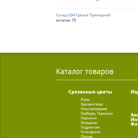
Склад Ц04 Срезка Приходный
остаток:
75
Каталог товаров
Срезанные цветы
Из
Розы
Хризантема
Альстромерия
Гербера, Гермини
Ак
Гермини
Ин
Гвоздика
Фл
Гидрангия
Гипсофила
Лилия