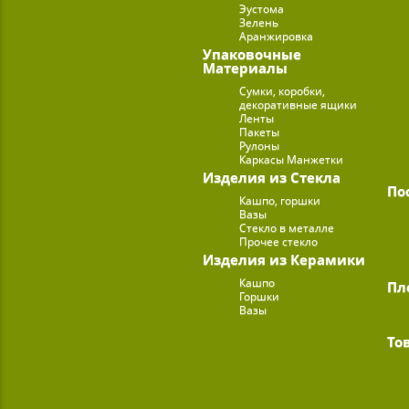
Эустома
Зелень
Аранжировка
Упаковочные
Материалы
Сумки, коробки,
декоративные ящики
Ленты
Пакеты
Рулоны
Каркасы Манжетки
Изделия из Стекла
По
Кашпо, горшки
Вазы
Стекло в металле
Прочее стекло
Изделия из Керамики
Кашпо
Пл
Горшки
Вазы
То