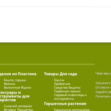
Чем мы 
делия из Пластика
Товары Для сада
Кашпо, горшки
Грунты
Закажите
Вазоны
Удобрения
Оставьте 
Балконные Ящики
Средства Защиты
Торфяные горшки
Задайте в
сессуары и
Садовый инвентарь и
струменты для
Политика
инструменты
ористов
Горшечные растения
Сыпучий материал
Вставки, Прищепки,
Горшечные крупномеры