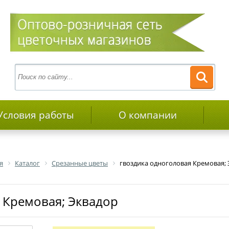
Условия работы
О компании
я
Каталог
Срезанные цветы
гвоздика одноголовая Кремовая;
я Кремовая; Эквадор