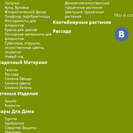
Липучки
Декоративнолиственные
Бусы, Булавки
горшечные растения
Флористический Декор
Цветущие горшечные
Мы в со
Пиафлор, портбукетницы
растения
Инструменты для
Контейнерные растения
флористов
Краска для цветов
Рассада
Расходные материалы для
флористов
Сувениры, игрушки,
искусственные цветы,
открытки
Новый год
садочный Материал
Газоны
Рассада
Семена Овощи
Семена Цветы
Семена Зелень
етеные Изделия
Кашпо
Корзины
вары Для Дома
Грунты
Удобрения
Средства Защиты
Дренажи