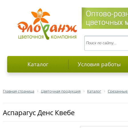
Каталог
Условия работы
Главная страница
Цветочная продукция
Каталог
Срезанные
аспарагус Денс Квебе