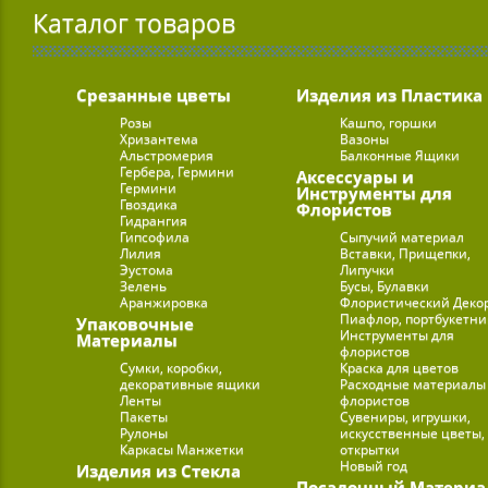
Каталог товаров
Срезанные цветы
Изделия из Пластика
Розы
Кашпо, горшки
Хризантема
Вазоны
Альстромерия
Балконные Ящики
Гербера, Гермини
Аксессуары и
Гермини
Инструменты для
Гвоздика
Флористов
Гидрангия
Гипсофила
Сыпучий материал
Лилия
Вставки, Прищепки,
Эустома
Липучки
Зелень
Бусы, Булавки
Аранжировка
Флористический Деко
Пиафлор, портбукетн
Упаковочные
Инструменты для
Материалы
флористов
Сумки, коробки,
Краска для цветов
декоративные ящики
Расходные материалы
Ленты
флористов
Пакеты
Сувениры, игрушки,
Рулоны
искусственные цветы,
Каркасы Манжетки
открытки
Новый год
Изделия из Стекла
Посадочный Материа