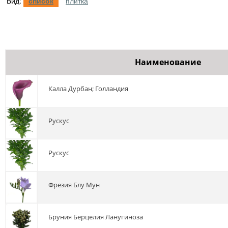
Вид:
список
плитка
Наименование
калла Дурбан; Голландия
Рускус
рускус
фрезия Блу Мун
бруния Берцелия Ланугиноза