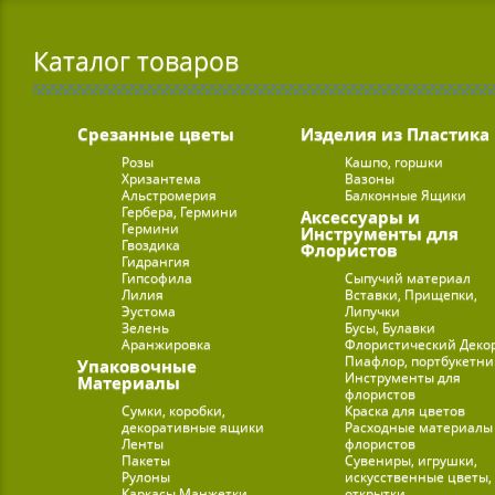
Каталог товаров
Срезанные цветы
Изделия из Пластика
Розы
Кашпо, горшки
Хризантема
Вазоны
Альстромерия
Балконные Ящики
Гербера, Гермини
Аксессуары и
Гермини
Инструменты для
Гвоздика
Флористов
Гидрангия
Гипсофила
Сыпучий материал
Лилия
Вставки, Прищепки,
Эустома
Липучки
Зелень
Бусы, Булавки
Аранжировка
Флористический Деко
Пиафлор, портбукетн
Упаковочные
Инструменты для
Материалы
флористов
Сумки, коробки,
Краска для цветов
декоративные ящики
Расходные материалы
Ленты
флористов
Пакеты
Сувениры, игрушки,
Рулоны
искусственные цветы,
Каркасы Манжетки
открытки