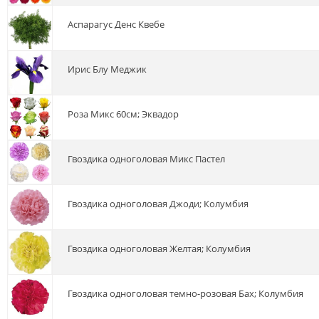
аспарагус Денс Квебе
ирис Блу Меджик
роза Микс 60см; Эквадор
гвоздика одноголовая Микс Пастел
гвоздика одноголовая Джоди; Колумбия
гвоздика одноголовая Желтая; Колумбия
гвоздика одноголовая темно-розовая Бах; Колумбия