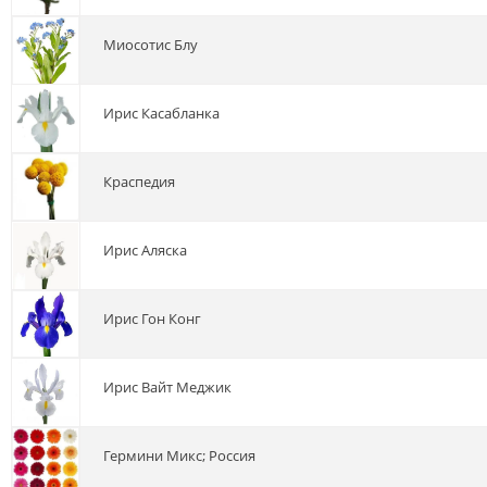
миосотис Блу
ирис Касабланка
краспедия
ирис Аляска
ирис Гон Конг
ирис Вайт Меджик
гермини Микс; Россия