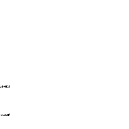
ценки
ывший