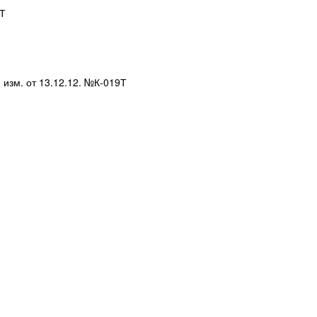
3Т
) изм. от 13.12.12. №К-019Т
)
)
)