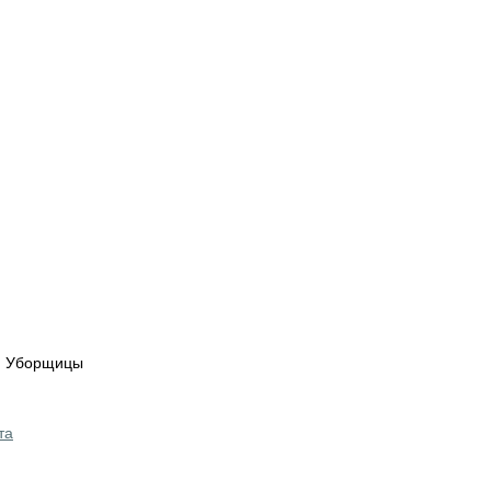
)
)
1) Уборщицы
та