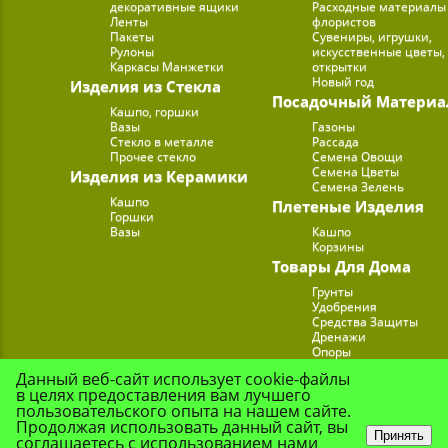
декоративные ящики
Расходные материалы
Ленты
флористов
Пакеты
Сувениры, игрушки,
Рулоны
искусственные цветы,
Каркасы Манжетки
открытки
Новый год
Изделия из Стекла
Посадочный Материа
Кашпо, горшки
Вазы
Газоны
Стекло в металле
Рассада
Прочее стекло
Семена Овощи
Семена Цветы
Изделия из Керамики
Семена Зелень
Кашпо
Плетеные Изделия
Горшки
Вазы
Кашпо
Корзины
Товары Для Дома
Грунты
Удобрения
Средства Защиты
Дренажи
Опоры
Субстраты
Данный веб-сайт использует cookie-файлы
Подставки для Цветов
в целях предоставления вам лучшего
Опрыскиватели, лейк
пользовательского опыта на нашем сайте.
Продолжая использовать данный сайт, вы
Принять
соглашаетесь с использованием нами