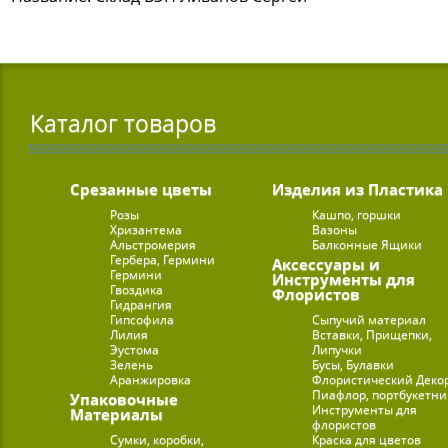
Каталог товаров
Срезанные цветы
Изделия из Пластика
Розы
Кашпо, горшки
Хризантема
Вазоны
Альстромерия
Балконные Ящики
Гербера, Гермини
Аксессуары и
Гермини
Инструменты для
Гвоздика
Флористов
Гидрангия
Гипсофила
Сыпучий материал
Лилия
Вставки, Прищепки,
Эустома
Липучки
Зелень
Бусы, Булавки
Аранжировка
Флористический Деко
Пиафлор, портбукетн
Упаковочные
Инструменты для
Материалы
флористов
Сумки, коробки,
Краска для цветов