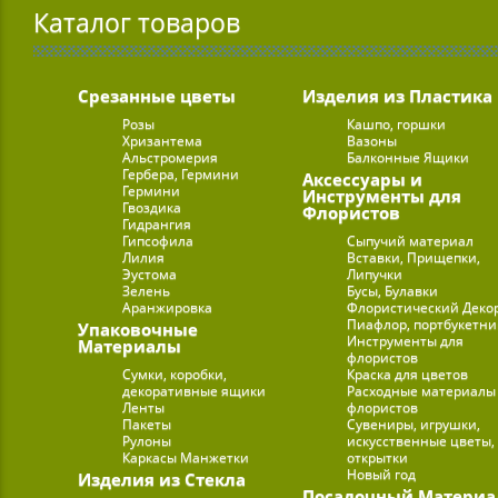
Каталог товаров
Срезанные цветы
Изделия из Пластика
Розы
Кашпо, горшки
Хризантема
Вазоны
Альстромерия
Балконные Ящики
Гербера, Гермини
Аксессуары и
Гермини
Инструменты для
Гвоздика
Флористов
Гидрангия
Гипсофила
Сыпучий материал
Лилия
Вставки, Прищепки,
Эустома
Липучки
Зелень
Бусы, Булавки
Аранжировка
Флористический Деко
Пиафлор, портбукетн
Упаковочные
Инструменты для
Материалы
флористов
Сумки, коробки,
Краска для цветов
декоративные ящики
Расходные материалы
Ленты
флористов
Пакеты
Сувениры, игрушки,
Рулоны
искусственные цветы,
Каркасы Манжетки
открытки
Новый год
Изделия из Стекла
Посадочный Материа