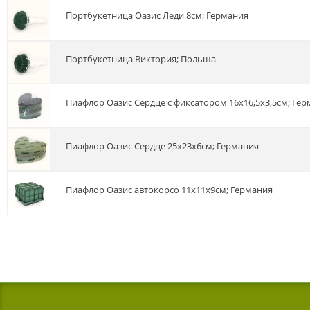
Портбукетница Оазис Леди 8см; Германия
Портбукетница Виктория; Польша
Пиафлор Оазис Сердце с фиксатором 16х16,5х3,5см; Ге
Пиафлор Оазис Сердце 25х23х6см; Германия
пиафлор Оазис автокорсо 11х11х9см; Германия