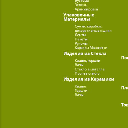
Эустома
Зелень
Аранжировка
Упаковочные
Материалы
Сумки, коробки,
декоративные ящики
Ленты
Пакеты
Рулоны
Каркасы Манжетки
Изделия из Стекла
По
Кашпо, горшки
Вазы
Стекло в металле
Прочее стекло
Изделия из Керамики
Кашпо
Пл
Горшки
Вазы
То