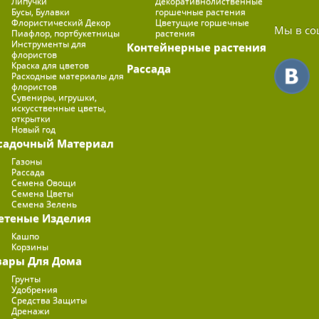
Липучки
Декоративнолиственные
Бусы, Булавки
горшечные растения
Флористический Декор
Цветущие горшечные
Мы в со
Пиафлор, портбукетницы
растения
Инструменты для
Контейнерные растения
флористов
Краска для цветов
Рассада
Расходные материалы для
флористов
Сувениры, игрушки,
искусственные цветы,
открытки
Новый год
садочный Материал
Газоны
Рассада
Семена Овощи
Семена Цветы
Семена Зелень
етеные Изделия
Кашпо
Корзины
вары Для Дома
Грунты
Удобрения
Средства Защиты
Дренажи