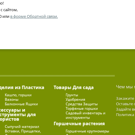
о!
 с сайтом,
20 или
в форме Обратной связи.
Чем мы 
делия из Пластика
Товары Для сада
Кашпо, горшки
Грунты
Закажите
Вазоны
Удобрения
Оставьте 
Балконные Ящики
Средства Защиты
Торфяные горшки
Задайте в
сессуары и
Садовый инвентарь и
струменты для
Политика
инструменты
ористов
Горшечные растения
Сыпучий материал
Вставки, Прищепки,
Горшечные крупномеры