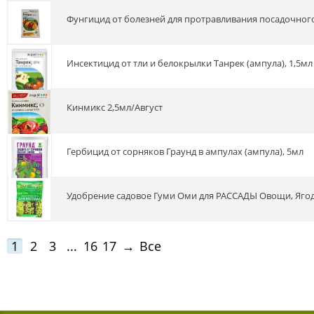
Фунгицид от болезней для протравливания посадочного
Инсектицид от тли и белокрылки Танрек (ампула), 1,5мл
кинмикс 2,5мл/Август
Гербицид от сорняков Граунд в ампулах (ампула), 5мл
Удобрение садовое Гуми Оми для РАССАДЫ Овощи, Яго
1
2
3
...
16
17
→
Все