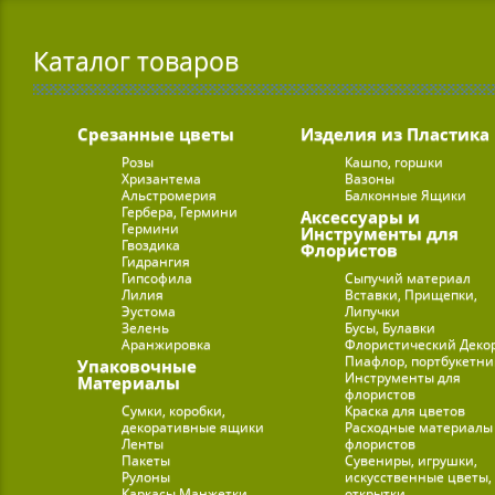
Каталог товаров
Срезанные цветы
Изделия из Пластика
Розы
Кашпо, горшки
Хризантема
Вазоны
Альстромерия
Балконные Ящики
Гербера, Гермини
Аксессуары и
Гермини
Инструменты для
Гвоздика
Флористов
Гидрангия
Гипсофила
Сыпучий материал
Лилия
Вставки, Прищепки,
Эустома
Липучки
Зелень
Бусы, Булавки
Аранжировка
Флористический Деко
Пиафлор, портбукетн
Упаковочные
Инструменты для
Материалы
флористов
Сумки, коробки,
Краска для цветов
декоративные ящики
Расходные материалы
Ленты
флористов
Пакеты
Сувениры, игрушки,
Рулоны
искусственные цветы,
Каркасы Манжетки
открытки