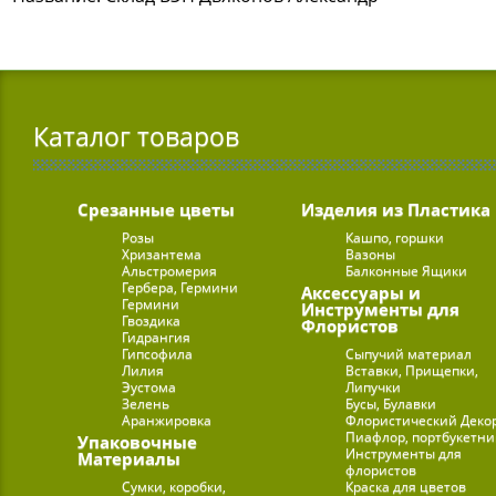
Каталог товаров
Срезанные цветы
Изделия из Пластика
Розы
Кашпо, горшки
Хризантема
Вазоны
Альстромерия
Балконные Ящики
Гербера, Гермини
Аксессуары и
Гермини
Инструменты для
Гвоздика
Флористов
Гидрангия
Гипсофила
Сыпучий материал
Лилия
Вставки, Прищепки,
Эустома
Липучки
Зелень
Бусы, Булавки
Аранжировка
Флористический Деко
Пиафлор, портбукетн
Упаковочные
Инструменты для
Материалы
флористов
Сумки, коробки,
Краска для цветов