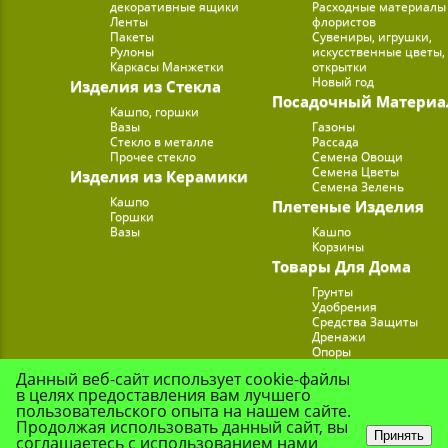
декоративные ящики
Расходные материалы
Ленты
флористов
Пакеты
Сувениры, игрушки,
Рулоны
искусственные цветы,
Каркасы Манжетки
открытки
Новый год
Изделия из Стекла
Посадочный Материа
Кашпо, горшки
Вазы
Газоны
Стекло в металле
Рассада
Прочее стекло
Семена Овощи
Семена Цветы
Изделия из Керамики
Семена Зелень
Кашпо
Плетеные Изделия
Горшки
Вазы
Кашпо
Корзины
Товары Для Дома
Грунты
Удобрения
Средства Защиты
Дренажи
Опоры
Субстраты
Данный веб-сайт использует cookie-файлы
Подставки для Цветов
в целях предоставления вам лучшего
Опрыскиватели, лейк
пользовательского опыта на нашем сайте.
Продолжая использовать данный сайт, вы
Принять
соглашаетесь с использованием нами