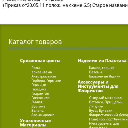
(Приказ от20.05.11 полож. на схеме 6.5) Старое назван
Каталог товаров
Срезанные цветы
Изделия из Пластика
Розы
Кашпо, горшки
Хризантема
Вазоны
Альстромерия
Балконные Ящики
Гербера, Гермини
Аксессуары и
Гермини
Инструменты для
Гвоздика
Флористов
Гидрангия
Гипсофила
Сыпучий материал
Лилия
Вставки, Прищепки,
Эустома
Липучки
Зелень
Бусы, Булавки
Аранжировка
Флористический Деко
Пиафлор, портбукетн
Упаковочные
Инструменты для
Материалы
флористов