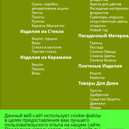
Сумки, коробки,
Краска для цветов
декоративные ящики
Расходные материалы
Ленты
флористов
Пакеты
Сувениры, игрушки,
Рулоны
искусственные цветы,
Каркасы Манжетки
открытки
Новый год
Изделия из Стекла
Посадочный Материа
Кашпо, горшки
Вазы
Газоны
Стекло в металле
Рассада
Прочее стекло
Семена Овощи
Семена Цветы
Изделия из Керамики
Семена Зелень
Кашпо
Плетеные Изделия
Горшки
Вазы
Кашпо
Корзины
Товары Для Дома
Грунты
Удобрения
Средства Защиты
Дренажи
Опоры
Субстраты
Данный веб-сайт использует cookie-файлы
Подставки для Цветов
в целях предоставления вам лучшего
Опрыскиватели, лейк
пользовательского опыта на нашем сайте.