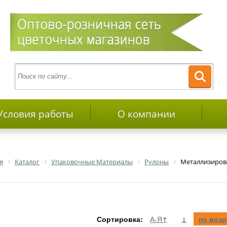
Условия работы
О компании
я
Каталог
Упаковочные Материалы
Рулоны
Металлизиро
Сортировка:
А-Я
↑
↓
по воз