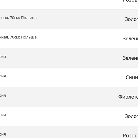
нная, 70см; Польша
Золо
нная, 70см; Польша
Зелен
сия
Зелен
сия
Сини
сия
Фиолет
сия
Золо
сия
Розов