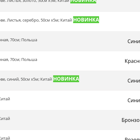
ве. Листья, золото, 50см х5м; Китай
ве. Листья, серебро, 50см х5м; Китай
нная, 70см; Польша
Сини
нная, 70см; Польша
Красн
ве, синий, 50см х5м; Китай
Сини
Китай
Сини
Китай
Бронзо
Китай
Розов