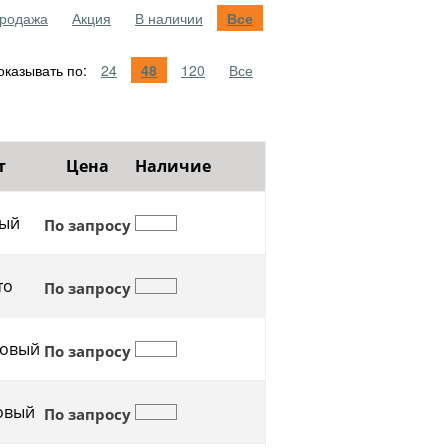
родажа
Акция
В наличии
Все
казывать по:
24
48
120
Все
т
Цена
Наличие
ый
По запросу
то
По запросу
овый
По запросу
овый
По запросу