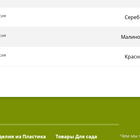
сия
Сереб
сия
Малин
сия
Красн
Чем мы 
делия из Пластика
Товары Для сада