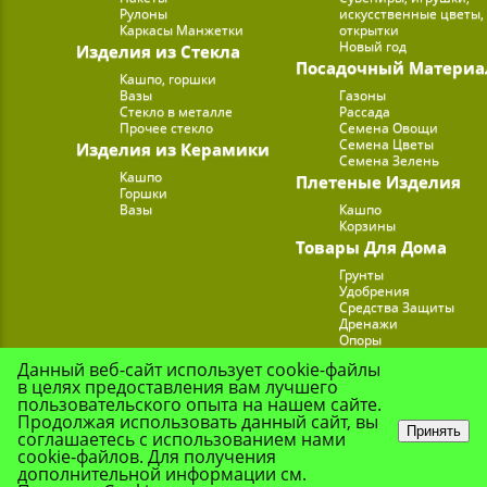
Рулоны
искусственные цветы,
Каркасы Манжетки
открытки
Новый год
Изделия из Стекла
Посадочный Материа
Кашпо, горшки
Вазы
Газоны
Стекло в металле
Рассада
Прочее стекло
Семена Овощи
Семена Цветы
Изделия из Керамики
Семена Зелень
Кашпо
Плетеные Изделия
Горшки
Вазы
Кашпо
Корзины
Товары Для Дома
Грунты
Удобрения
Средства Защиты
Дренажи
Опоры
Субстраты
Данный веб-сайт использует cookie-файлы
Подставки для Цветов
в целях предоставления вам лучшего
Опрыскиватели, лейк
пользовательского опыта на нашем сайте.
Продолжая использовать данный сайт, вы
Принять
соглашаетесь с использованием нами
cookie-файлов. Для получения
© Цветочная Комп
дополнительной информации см.