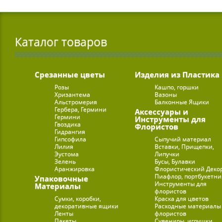
Каталог товаров
Срезанные цветы
Изделия из Пластика
Розы
Кашпо, горшки
Хризантема
Вазоны
Альстромерия
Балконные Ящики
Гербера, Гермини
Аксессуары и
Гермини
Инструменты для
Гвоздика
Флористов
Гидрангия
Гипсофила
Сыпучий материал
Лилия
Вставки, Прищепки,
Эустома
Липучки
Зелень
Бусы, Булавки
Аранжировка
Флористический Деко
Пиафлор, портбукетн
Упаковочные
Инструменты для
Материалы
флористов
Сумки, коробки,
Краска для цветов
декоративные ящики
Расходные материалы
Ленты
флористов
Пакеты
Сувениры, игрушки,