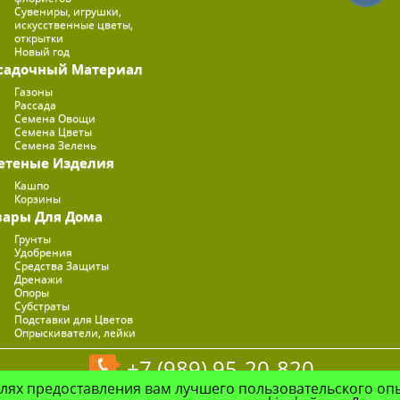
Сувениры, игрушки,
искусственные цветы,
открытки
Новый год
садочный Материал
Газоны
Рассада
Семена Овощи
Семена Цветы
Семена Зелень
етеные Изделия
Кашпо
Корзины
вары Для Дома
Грунты
Удобрения
Средства Защиты
Дренажи
Опоры
Субстраты
Подставки для Цветов
Опрыскиватели, лейки
+7 (989) 95-20-820
елях предоставления вам лучшего пользовательского оп
© Цветочная Компания "Флоранж", 2026