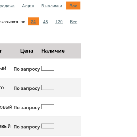
родажа
Акция
В наличии
Все
казывать по:
24
48
120
Все
т
Цена
Наличие
ый
По запросу
то
По запросу
овый
По запросу
овый
По запросу