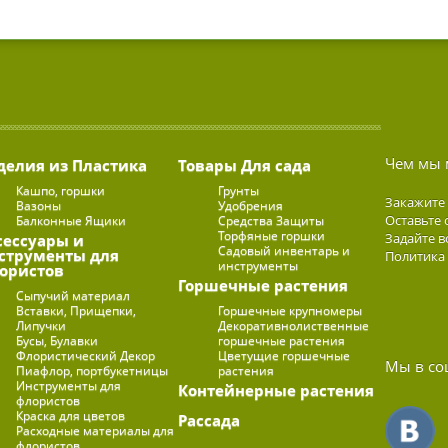
Чем мы 
делия из Пластика
Товары Для сада
Кашпо, горшки
Грунты
Закажите
Вазоны
Удобрения
Оставьте 
Балконные Ящики
Средства Защиты
Торфяные горшки
Задайте в
сессуары и
Садовый инвентарь и
струменты для
Политика
инструменты
ористов
Горшечные растения
Сыпучий материал
Вставки, Прищепки,
Горшечные крупномеры
Липучки
Декоративнолиственные
Бусы, Булавки
горшечные растения
Флористический Декор
Цветущие горшечные
Мы в со
Пиафлор, портбукетницы
растения
Инструменты для
Контейнерные растения
флористов
Краска для цветов
Рассада
Расходные материалы для
флористов