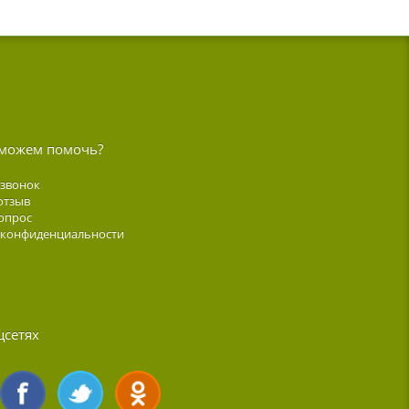
можем помочь?
 звонок
отзыв
опрос
 конфиденциальности
цсетях