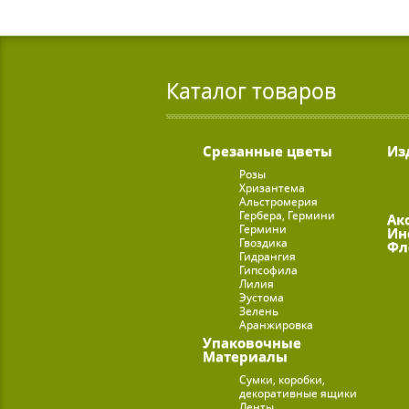
Каталог товаров
Срезанные цветы
Из
Розы
Хризантема
Альстромерия
Гербера, Гермини
Ак
Гермини
Ин
Гвоздика
Фл
Гидрангия
Гипсофила
Лилия
Эустома
Зелень
Аранжировка
Упаковочные
Материалы
Сумки, коробки,
декоративные ящики
Ленты