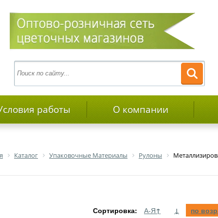
Условия работы
О компании
я
Каталог
Упаковочные Материалы
Рулоны
Металлизиро
Сортировка:
А-Я
↑
↓
по воз