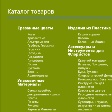
Каталог товаров
Срезанные цветы
Изделия из Пластика
Розы
Кашпо, горшки
Хризантема
Вазоны
Альстромерия
Балконные Ящики
Гербера, Гермини
Аксессуары и
Гермини
Инструменты для
Гвоздика
Флористов
Гидрангия
Гипсофила
Сыпучий материал
Лилия
Вставки, Прищепки,
Эустома
Липучки
Зелень
Бусы, Булавки
Аранжировка
Флористический Деко
Пиафлор, портбукетн
Упаковочные
Инструменты для
Материалы
флористов
Сумки, коробки,
Краска для цветов
декоративные ящики
Расходные материалы
Ленты
флористов
Пакеты
Сувениры, игрушки,
Рулоны
искусственные цветы,
Каркасы Манжетки
открытки