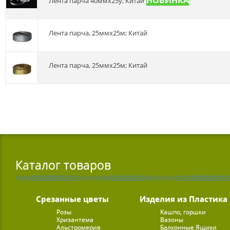
Лента парча 40ммх25у; Китай
Лента парча, 25ммх25м; Китай
Лента парча, 25ммх25м; Китай
Каталог товаров
Срезанные цветы
Изделия из Пластика
Розы
Кашпо, горшки
Хризантема
Вазоны
Альстромерия
Балконные Ящики