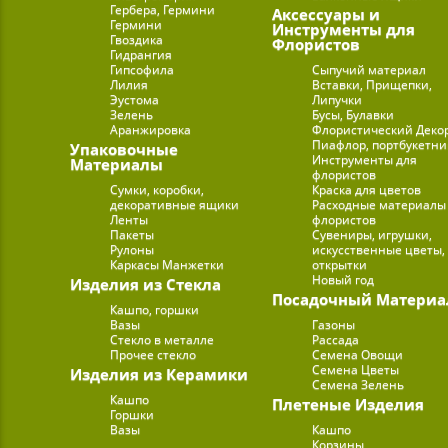
Гербера, Гермини
Аксессуары и
Гермини
Инструменты для
Гвоздика
Флористов
Гидрангия
Гипсофила
Сыпучий материал
Лилия
Вставки, Прищепки,
Эустома
Липучки
Зелень
Бусы, Булавки
Аранжировка
Флористический Деко
Пиафлор, портбукетн
Упаковочные
Инструменты для
Материалы
флористов
Сумки, коробки,
Краска для цветов
декоративные ящики
Расходные материалы
Ленты
флористов
Пакеты
Сувениры, игрушки,
Рулоны
искусственные цветы,
Каркасы Манжетки
открытки
Новый год
Изделия из Стекла
Посадочный Материа
Кашпо, горшки
Вазы
Газоны
Стекло в металле
Рассада
Прочее стекло
Семена Овощи
Семена Цветы
Изделия из Керамики
Семена Зелень
Кашпо
Плетеные Изделия
Горшки
Вазы
Кашпо
Корзины