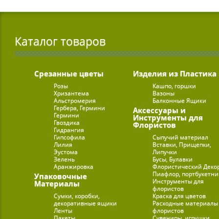
Каталог товаров
Срезанные цветы
Изделия из Пластика
Розы
Кашпо, горшки
Хризантема
Вазоны
Альстромерия
Балконные Ящики
Гербера, Гермини
Аксессуары и
Гермини
Инструменты для
Гвоздика
Флористов
Гидрангия
Гипсофила
Сыпучий материал
Лилия
Вставки, Прищепки,
Эустома
Липучки
Зелень
Бусы, Булавки
Аранжировка
Флористический Деко
Пиафлор, портбукетн
Упаковочные
Инструменты для
Материалы
флористов
Сумки, коробки,
Краска для цветов
декоративные ящики
Расходные материалы
Ленты
флористов
Пакеты
Сувениры, игрушки,