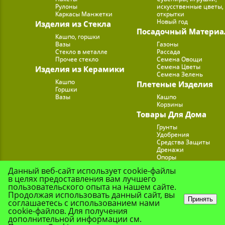
Рулоны
искусственные цветы,
Каркасы Манжетки
открытки
Новый год
Изделия из Стекла
Посадочный Материа
Кашпо, горшки
Вазы
Газоны
Стекло в металле
Рассада
Прочее стекло
Семена Овощи
Семена Цветы
Изделия из Керамики
Семена Зелень
Кашпо
Плетеные Изделия
Горшки
Вазы
Кашпо
Корзины
Товары Для Дома
Грунты
Удобрения
Средства Защиты
Дренажи
Опоры
Субстраты
Данный веб-сайт использует cookie-файлы
Подставки для Цветов
в целях предоставления вам лучшего
Опрыскиватели, лейк
пользовательского опыта на нашем сайте.
Продолжая использовать данный сайт, вы
Принять
соглашаетесь с использованием нами
cookie-файлов. Для получения
© Цветочная Комп
дополнительной информации см.