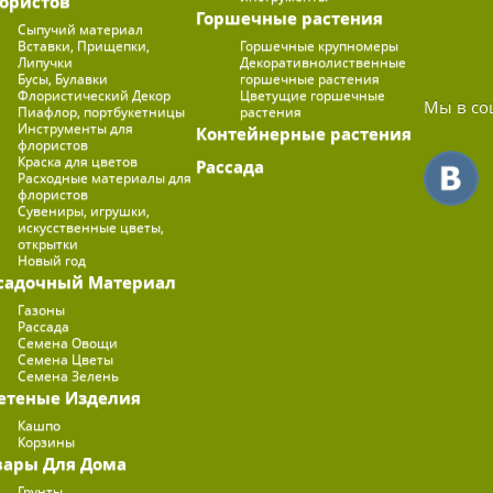
ористов
Горшечные растения
Сыпучий материал
Вставки, Прищепки,
Горшечные крупномеры
Липучки
Декоративнолиственные
Бусы, Булавки
горшечные растения
Флористический Декор
Цветущие горшечные
Мы в со
Пиафлор, портбукетницы
растения
Инструменты для
Контейнерные растения
флористов
Краска для цветов
Рассада
Расходные материалы для
флористов
Сувениры, игрушки,
искусственные цветы,
открытки
Новый год
садочный Материал
Газоны
Рассада
Семена Овощи
Семена Цветы
Семена Зелень
етеные Изделия
Кашпо
Корзины
вары Для Дома
Грунты