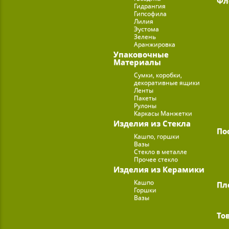
Фл
Гидрангия
Гипсофила
Лилия
Эустома
Зелень
Аранжировка
Упаковочные
Материалы
Сумки, коробки,
декоративные ящики
Ленты
Пакеты
Рулоны
Каркасы Манжетки
Изделия из Стекла
По
Кашпо, горшки
Вазы
Стекло в металле
Прочее стекло
Изделия из Керамики
Кашпо
Пл
Горшки
Вазы
То