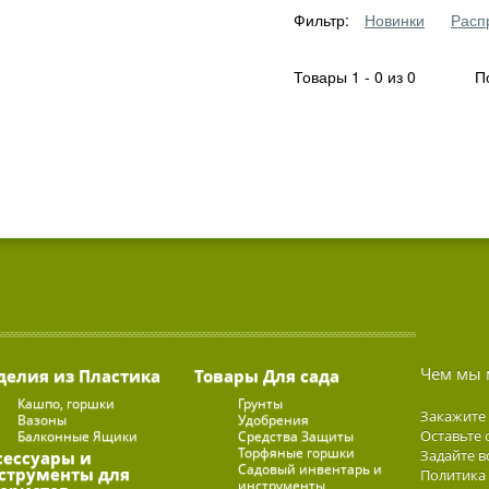
Фильтр:
Новинки
Расп
Товары 1 - 0 из 0
По
Чем мы 
делия из Пластика
Товары Для сада
Кашпо, горшки
Грунты
Закажите
Вазоны
Удобрения
Оставьте 
Балконные Ящики
Средства Защиты
Торфяные горшки
Задайте в
сессуары и
Садовый инвентарь и
струменты для
Политика
инструменты