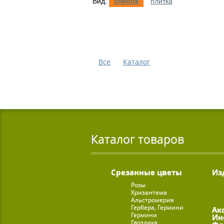
Вид:
список
плитка
Все
Каталог
Каталог товаров
Срезанные цветы
Из
Розы
Хризантема
Альстромерия
Гербера, Гермини
Ак
Гермини
Ин
Гвоздика