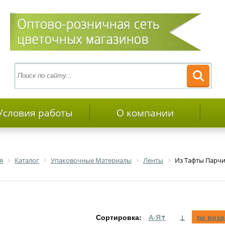
Условия работы
О компании
я
Каталог
Упаковочные Материалы
Ленты
Из Тафты Парч
Сортировка:
А-Я
↑
↓
по воз