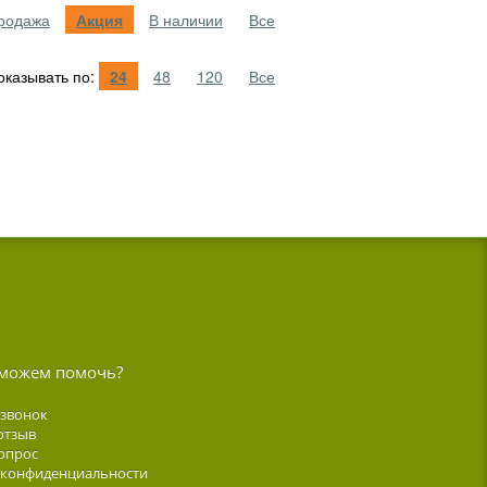
родажа
Акция
В наличии
Все
казывать по:
24
48
120
Все
можем помочь?
 звонок
отзыв
опрос
 конфиденциальности