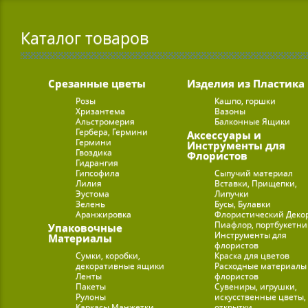
Каталог товаров
Срезанные цветы
Изделия из Пластика
Розы
Кашпо, горшки
Хризантема
Вазоны
Альстромерия
Балконные Ящики
Гербера, Гермини
Аксессуары и
Гермини
Инструменты для
Гвоздика
Флористов
Гидрангия
Гипсофила
Сыпучий материал
Лилия
Вставки, Прищепки,
Эустома
Липучки
Зелень
Бусы, Булавки
Аранжировка
Флористический Деко
Пиафлор, портбукетн
Упаковочные
Инструменты для
Материалы
флористов
Сумки, коробки,
Краска для цветов
декоративные ящики
Расходные материалы
Ленты
флористов
Пакеты
Сувениры, игрушки,
Рулоны
искусственные цветы,
Каркасы Манжетки
открытки