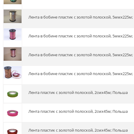
Лента в бобине пластик с золотой полоской, 5ммх225м;
Лента в бобине пластик с золотой полоской, 5ммх225м;
Лента в бобине пластик с золотой полоской, 5ммх225м;
Лента в бобине пластик с золотой полоской, 5ммх225м;
Лента пластик с золотой полоской, 2смх45м; Польша
Лента пластик с золотой полоской, 2смх45м; Польша
Лента пластик с золотой полоской, 2смх45м; Польша