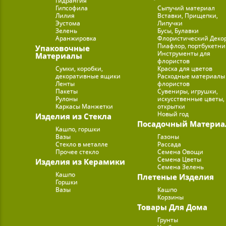
Гидрангия
Гипсофила
Сыпучий материал
Лилия
Вставки, Прищепки,
Эустома
Липучки
Зелень
Бусы, Булавки
Аранжировка
Флористический Деко
Пиафлор, портбукетн
Упаковочные
Инструменты для
Материалы
флористов
Сумки, коробки,
Краска для цветов
декоративные ящики
Расходные материалы
Ленты
флористов
Пакеты
Сувениры, игрушки,
Рулоны
искусственные цветы,
Каркасы Манжетки
открытки
Новый год
Изделия из Стекла
Посадочный Материа
Кашпо, горшки
Вазы
Газоны
Стекло в металле
Рассада
Прочее стекло
Семена Овощи
Семена Цветы
Изделия из Керамики
Семена Зелень
Кашпо
Плетеные Изделия
Горшки
Вазы
Кашпо
Корзины
Товары Для Дома
Грунты