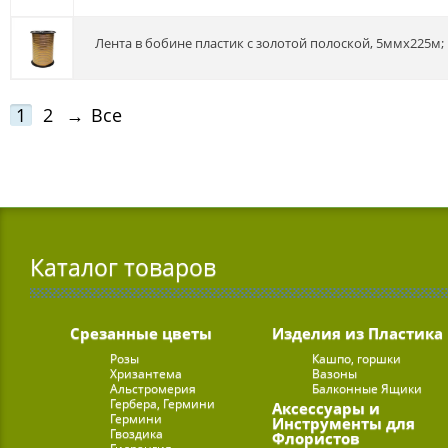
Лента в бобине пластик с золотой полоской, 5ммх225м
1
2
→
Все
Каталог товаров
Срезанные цветы
Изделия из Пластика
Розы
Кашпо, горшки
Хризантема
Вазоны
Альстромерия
Балконные Ящики
Гербера, Гермини
Аксессуары и
Гермини
Инструменты для
Гвоздика
Флористов