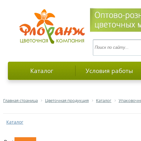
Каталог
Условия работы
Главная страница
Цветочная продукция
Каталог
Упаковочн
Каталог