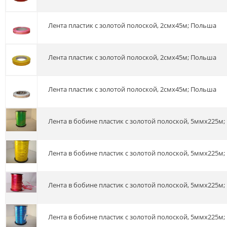
Лента пластик с золотой полоской, 2смх45м; Польша
Лента пластик с золотой полоской, 2смх45м; Польша
Лента пластик с золотой полоской, 2смх45м; Польша
Лента в бобине пластик с золотой полоской, 5ммх225м;
Лента в бобине пластик с золотой полоской, 5ммх225м;
Лента в бобине пластик с золотой полоской, 5ммх225м;
Лента в бобине пластик с золотой полоской, 5ммх225м;