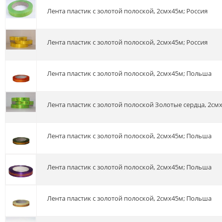
Лента пластик с золотой полоской, 2смх45м; Россия
Лента пластик с золотой полоской, 2смх45м; Россия
Лента пластик с золотой полоской, 2смх45м; Польша
Лента пластик с золотой полоской Золотые сердца, 2см
Лента пластик с золотой полоской, 2смх45м; Польша
Лента пластик с золотой полоской, 2смх45м; Польша
Лента пластик с золотой полоской, 2смх45м; Польша