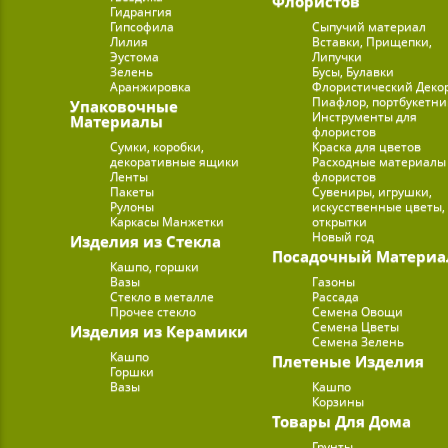
Флористов
Гидрангия
Гипсофила
Сыпучий материал
Лилия
Вставки, Прищепки,
Эустома
Липучки
Зелень
Бусы, Булавки
Аранжировка
Флористический Деко
Пиафлор, портбукетн
Упаковочные
Инструменты для
Материалы
флористов
Сумки, коробки,
Краска для цветов
декоративные ящики
Расходные материалы
Ленты
флористов
Пакеты
Сувениры, игрушки,
Рулоны
искусственные цветы,
Каркасы Манжетки
открытки
Новый год
Изделия из Стекла
Посадочный Материа
Кашпо, горшки
Вазы
Газоны
Стекло в металле
Рассада
Прочее стекло
Семена Овощи
Семена Цветы
Изделия из Керамики
Семена Зелень
Кашпо
Плетеные Изделия
Горшки
Вазы
Кашпо
Корзины
Товары Для Дома
Грунты