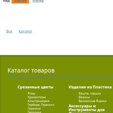
Вид:
список
плитка
Все
Каталог
Каталог товаров
Срезанные цветы
Изделия из Пластика
Розы
Кашпо, горшки
Хризантема
Вазоны
Альстромерия
Балконные Ящики
Гербера, Гермини
Аксессуары и
Гермини
Инструменты для
Гвоздика