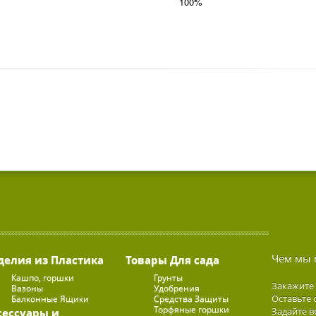
100%
Чем мы 
делия из Пластика
Товары Для сада
Кашпо, горшки
Грунты
Закажите
Вазоны
Удобрения
Оставьте 
Балконные Ящики
Средства Защиты
Торфяные горшки
Задайте в
сессуары и