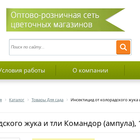
Условия работы
О компании
я
Каталог
Товары Для сада
Инсектицид от колорадского жука 
дского жука и тли Командор (ампула),