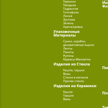
Гермини
Ин
Гвоздика
Фл
Гидрангия
Гипсофила
Лилия
Эустома
Зелень
Аранжировка
Упаковочные
Материалы
Сумки, коробки,
декоративные ящики
Ленты
Пакеты
Рулоны
Каркасы Манжетки
Изделия из Стекла
По
Кашпо, горшки
Вазы
Стекло в металле
Прочее стекло
Изделия из Керамики
Кашпо
Пл
Горшки
Вазы
То