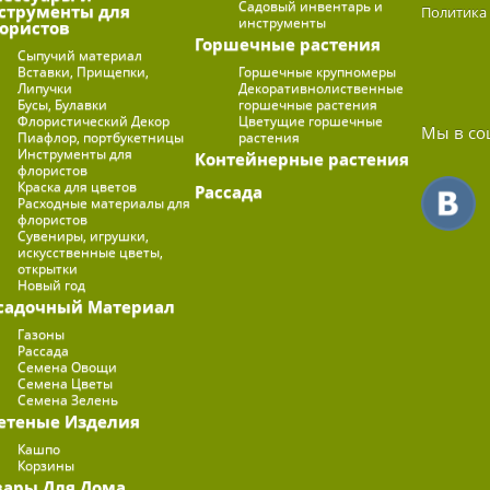
Садовый инвентарь и
струменты для
Политика
инструменты
ористов
Горшечные растения
Сыпучий материал
Вставки, Прищепки,
Горшечные крупномеры
Липучки
Декоративнолиственные
Бусы, Булавки
горшечные растения
Флористический Декор
Цветущие горшечные
Мы в со
Пиафлор, портбукетницы
растения
Инструменты для
Контейнерные растения
флористов
Краска для цветов
Рассада
Расходные материалы для
флористов
Сувениры, игрушки,
искусственные цветы,
открытки
Новый год
садочный Материал
Газоны
Рассада
Семена Овощи
Семена Цветы
Семена Зелень
етеные Изделия
Кашпо
Корзины
вары Для Дома