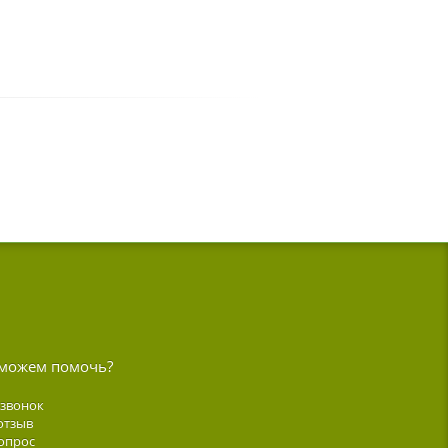
можем помочь?
 звонок
отзыв
опрос