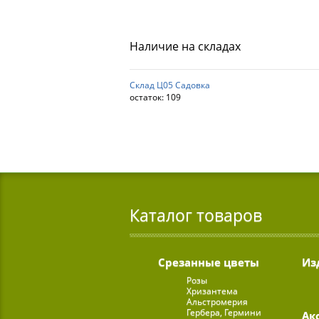
Наличие на складах
Склад Ц05 Садовка
остаток:
109
Каталог товаров
Срезанные цветы
Из
Розы
Хризантема
Альстромерия
Гербера, Гермини
Ак