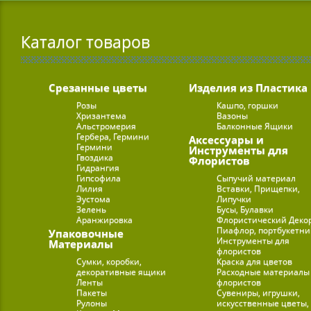
Каталог товаров
Срезанные цветы
Изделия из Пластика
Розы
Кашпо, горшки
Хризантема
Вазоны
Альстромерия
Балконные Ящики
Гербера, Гермини
Аксессуары и
Гермини
Инструменты для
Гвоздика
Флористов
Гидрангия
Гипсофила
Сыпучий материал
Лилия
Вставки, Прищепки,
Эустома
Липучки
Зелень
Бусы, Булавки
Аранжировка
Флористический Деко
Пиафлор, портбукетн
Упаковочные
Инструменты для
Материалы
флористов
Сумки, коробки,
Краска для цветов
декоративные ящики
Расходные материалы
Ленты
флористов
Пакеты
Сувениры, игрушки,
Рулоны
искусственные цветы,