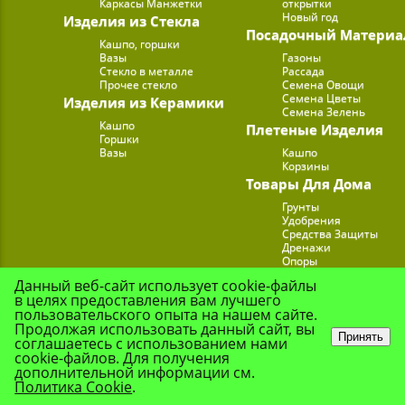
Каркасы Манжетки
открытки
Новый год
Изделия из Стекла
Посадочный Материа
Кашпо, горшки
Вазы
Газоны
Стекло в металле
Рассада
Прочее стекло
Семена Овощи
Семена Цветы
Изделия из Керамики
Семена Зелень
Кашпо
Плетеные Изделия
Горшки
Вазы
Кашпо
Корзины
Товары Для Дома
Грунты
Удобрения
Средства Защиты
Дренажи
Опоры
Субстраты
Данный веб-сайт использует cookie-файлы
Подставки для Цветов
в целях предоставления вам лучшего
Опрыскиватели, лейк
пользовательского опыта на нашем сайте.
Продолжая использовать данный сайт, вы
Принять
соглашаетесь с использованием нами
cookie-файлов. Для получения
© Цветочная Комп
дополнительной информации см.
Политика Cookie
.