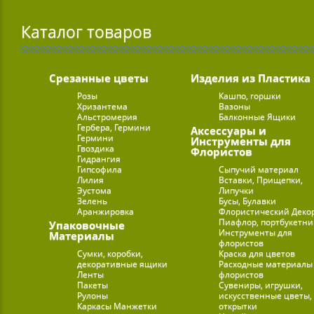
Каталог товаров
Срезанные цветы
Изделия из Пластика
Розы
Кашпо, горшки
Хризантема
Вазоны
Альстромерия
Балконные Ящики
Гербера, Гермини
Аксессуары и
Гермини
Инструменты для
Гвоздика
Флористов
Гидрангия
Гипсофила
Сыпучий материал
Лилия
Вставки, Прищепки,
Эустома
Липучки
Зелень
Бусы, Булавки
Аранжировка
Флористический Деко
Пиафлор, портбукетн
Упаковочные
Инструменты для
Материалы
флористов
Сумки, коробки,
Краска для цветов
декоративные ящики
Расходные материалы
Ленты
флористов
Пакеты
Сувениры, игрушки,
Рулоны
искусственные цветы,
Каркасы Манжетки
открытки