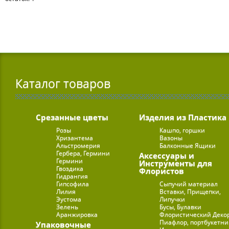
Каталог товаров
Срезанные цветы
Изделия из Пластика
Розы
Кашпо, горшки
Хризантема
Вазоны
Альстромерия
Балконные Ящики
Гербера, Гермини
Аксессуары и
Гермини
Инструменты для
Гвоздика
Флористов
Гидрангия
Гипсофила
Сыпучий материал
Лилия
Вставки, Прищепки,
Эустома
Липучки
Зелень
Бусы, Булавки
Аранжировка
Флористический Деко
Пиафлор, портбукетн
Упаковочные