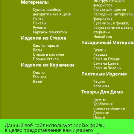
Инструменты для
Материалы
флористов
Сумки, коробки,
Краска для цветов
декоративные ящики
Расходные материалы
Ленты
флористов
Пакеты
Сувениры, игрушки,
Рулоны
искусственные цветы,
Каркасы Манжетки
открытки
Новый год
Изделия из Стекла
Посадочный Материа
Кашпо, горшки
Вазы
Газоны
Стекло в металле
Рассада
Прочее стекло
Семена Овощи
Семена Цветы
Изделия из Керамики
Семена Зелень
Кашпо
Плетеные Изделия
Горшки
Вазы
Кашпо
Корзины
Товары Для Дома
Грунты
Удобрения
Средства Защиты
Дренажи
Опоры
Субстраты
Данный веб-сайт использует cookie-файлы
Подставки для Цветов
в целях предоставления вам лучшего
Опрыскиватели, лейк