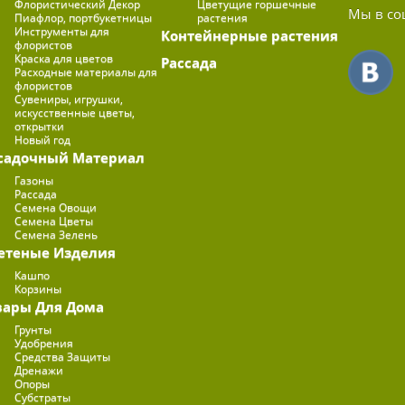
Флористический Декор
Цветущие горшечные
Мы в со
Пиафлор, портбукетницы
растения
Инструменты для
Контейнерные растения
флористов
Краска для цветов
Рассада
Расходные материалы для
флористов
Сувениры, игрушки,
искусственные цветы,
открытки
Новый год
садочный Материал
Газоны
Рассада
Семена Овощи
Семена Цветы
Семена Зелень
етеные Изделия
Кашпо
Корзины
вары Для Дома
Грунты
Удобрения
Средства Защиты
Дренажи
Опоры
Субстраты