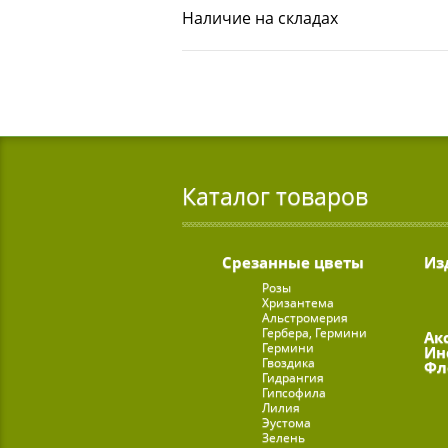
Наличие на складах
Каталог товаров
Срезанные цветы
Из
Розы
Хризантема
Альстромерия
Гербера, Гермини
Ак
Гермини
Ин
Гвоздика
Фл
Гидрангия
Гипсофила
Лилия
Эустома
Зелень