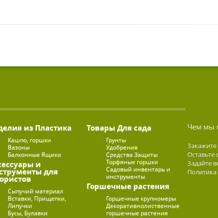
Чем мы 
делия из Пластика
Товары Для сада
Кашпо, горшки
Грунты
Закажите
Вазоны
Удобрения
Оставьте 
Балконные Ящики
Средства Защиты
Торфяные горшки
Задайте в
сессуары и
Садовый инвентарь и
струменты для
Политика
инструменты
ористов
Горшечные растения
Сыпучий материал
Вставки, Прищепки,
Горшечные крупномеры
Липучки
Декоративнолиственные
Бусы, Булавки
горшечные растения