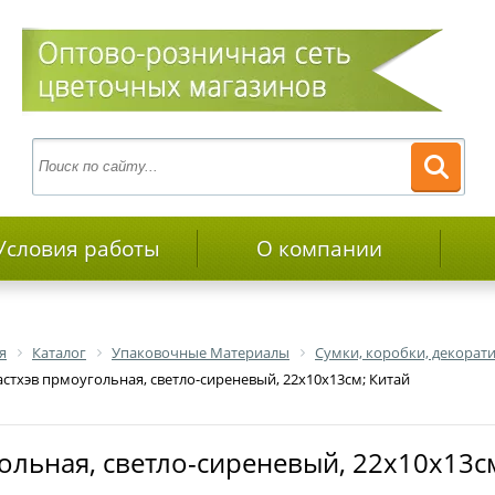
Условия работы
О компании
я
Каталог
Упаковочные Материалы
Сумки, коробки, декора
стхэв прмоугольная, светло-сиреневый, 22х10х13см; Китай
ольная, светло-сиреневый, 22х10х13с