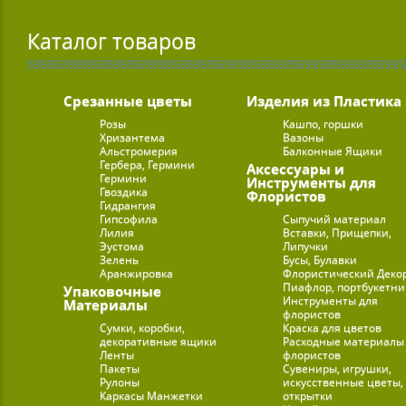
Каталог товаров
Срезанные цветы
Изделия из Пластика
Розы
Кашпо, горшки
Хризантема
Вазоны
Альстромерия
Балконные Ящики
Гербера, Гермини
Аксессуары и
Гермини
Инструменты для
Гвоздика
Флористов
Гидрангия
Гипсофила
Сыпучий материал
Лилия
Вставки, Прищепки,
Эустома
Липучки
Зелень
Бусы, Булавки
Аранжировка
Флористический Деко
Пиафлор, портбукетн
Упаковочные
Инструменты для
Материалы
флористов
Сумки, коробки,
Краска для цветов
декоративные ящики
Расходные материалы
Ленты
флористов
Пакеты
Сувениры, игрушки,
Рулоны
искусственные цветы,
Каркасы Манжетки
открытки