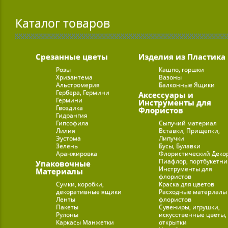
Каталог товаров
Срезанные цветы
Изделия из Пластика
Розы
Кашпо, горшки
Хризантема
Вазоны
Альстромерия
Балконные Ящики
Гербера, Гермини
Аксессуары и
Гермини
Инструменты для
Гвоздика
Флористов
Гидрангия
Гипсофила
Сыпучий материал
Лилия
Вставки, Прищепки,
Эустома
Липучки
Зелень
Бусы, Булавки
Аранжировка
Флористический Деко
Пиафлор, портбукетн
Упаковочные
Инструменты для
Материалы
флористов
Сумки, коробки,
Краска для цветов
декоративные ящики
Расходные материалы
Ленты
флористов
Пакеты
Сувениры, игрушки,
Рулоны
искусственные цветы,
Каркасы Манжетки
открытки