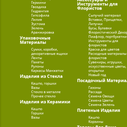
Гермини
Инструменты для
Гвоздика
Флористов
Гидрангия
Гипсофила
Сыпучий материал
Лилия
Вставки, Прищепки,
Эустома
Липучки
Зелень
Бусы, Булавки
Аранжировка
Флористический Деко
Пиафлор, портбукетн
Упаковочные
Инструменты для
Материалы
флористов
Сумки, коробки,
Краска для цветов
декоративные ящики
Расходные материалы
Ленты
флористов
Пакеты
Сувениры, игрушки,
Рулоны
искусственные цветы,
Каркасы Манжетки
открытки
Новый год
Изделия из Стекла
Посадочный Материа
Кашпо, горшки
Вазы
Газоны
Стекло в металле
Рассада
Прочее стекло
Семена Овощи
Семена Цветы
Изделия из Керамики
Семена Зелень
Кашпо
Плетеные Изделия
Горшки
Вазы
Кашпо
Корзины
Товары Для Дома