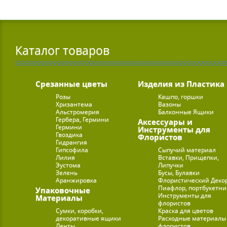
Каталог товаров
Срезанные цветы
Изделия из Пластика
Розы
Кашпо, горшки
Хризантема
Вазоны
Альстромерия
Балконные Ящики
Гербера, Гермини
Аксессуары и
Гермини
Инструменты для
Гвоздика
Флористов
Гидрангия
Гипсофила
Сыпучий материал
Лилия
Вставки, Прищепки,
Эустома
Липучки
Зелень
Бусы, Булавки
Аранжировка
Флористический Деко
Пиафлор, портбукетн
Упаковочные
Инструменты для
Материалы
флористов
Сумки, коробки,
Краска для цветов
декоративные ящики
Расходные материалы
Ленты
флористов