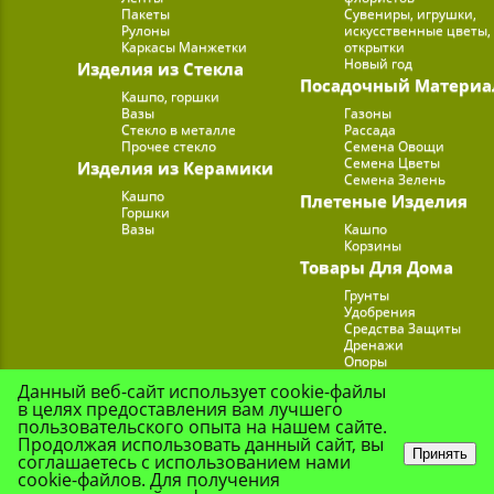
Пакеты
Сувениры, игрушки,
Рулоны
искусственные цветы,
Каркасы Манжетки
открытки
Новый год
Изделия из Стекла
Посадочный Материа
Кашпо, горшки
Вазы
Газоны
Стекло в металле
Рассада
Прочее стекло
Семена Овощи
Семена Цветы
Изделия из Керамики
Семена Зелень
Кашпо
Плетеные Изделия
Горшки
Вазы
Кашпо
Корзины
Товары Для Дома
Грунты
Удобрения
Средства Защиты
Дренажи
Опоры
Субстраты
Данный веб-сайт использует cookie-файлы
Подставки для Цветов
в целях предоставления вам лучшего
Опрыскиватели, лейк
пользовательского опыта на нашем сайте.
Продолжая использовать данный сайт, вы
Принять
соглашаетесь с использованием нами
cookie-файлов. Для получения
© Цветочная Комп