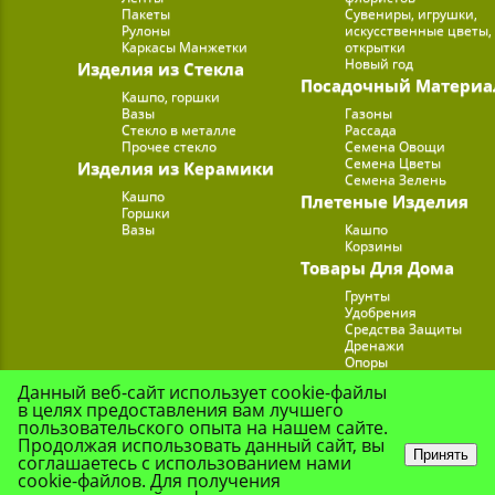
Пакеты
Сувениры, игрушки,
Рулоны
искусственные цветы,
Каркасы Манжетки
открытки
Новый год
Изделия из Стекла
Посадочный Материа
Кашпо, горшки
Вазы
Газоны
Стекло в металле
Рассада
Прочее стекло
Семена Овощи
Семена Цветы
Изделия из Керамики
Семена Зелень
Кашпо
Плетеные Изделия
Горшки
Вазы
Кашпо
Корзины
Товары Для Дома
Грунты
Удобрения
Средства Защиты
Дренажи
Опоры
Субстраты
Данный веб-сайт использует cookie-файлы
Подставки для Цветов
в целях предоставления вам лучшего
Опрыскиватели, лейк
пользовательского опыта на нашем сайте.
Продолжая использовать данный сайт, вы
Принять
соглашаетесь с использованием нами
cookie-файлов. Для получения
© Цветочная Комп