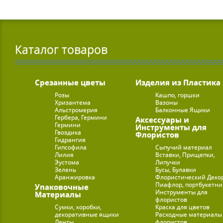
Каталог товаров
Срезанные цветы
Изделия из Пластика
Розы
Кашпо, горшки
Хризантема
Вазоны
Альстромерия
Балконные Ящики
Гербера, Гермини
Аксессуары и
Гермини
Инструменты для
Гвоздика
Флористов
Гидрангия
Гипсофила
Сыпучий материал
Лилия
Вставки, Прищепки,
Эустома
Липучки
Зелень
Бусы, Булавки
Аранжировка
Флористический Деко
Пиафлор, портбукетн
Упаковочные
Инструменты для
Материалы
флористов
Сумки, коробки,
Краска для цветов
декоративные ящики
Расходные материалы
Ленты
флористов