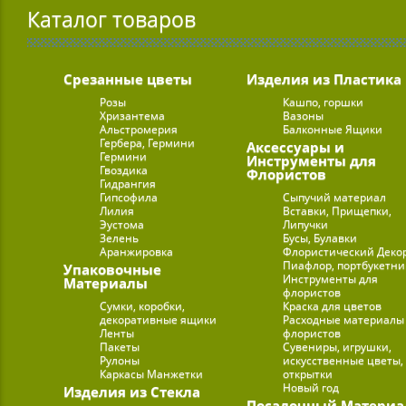
Каталог товаров
Срезанные цветы
Изделия из Пластика
Розы
Кашпо, горшки
Хризантема
Вазоны
Альстромерия
Балконные Ящики
Гербера, Гермини
Аксессуары и
Гермини
Инструменты для
Гвоздика
Флористов
Гидрангия
Гипсофила
Сыпучий материал
Лилия
Вставки, Прищепки,
Эустома
Липучки
Зелень
Бусы, Булавки
Аранжировка
Флористический Деко
Пиафлор, портбукетн
Упаковочные
Инструменты для
Материалы
флористов
Сумки, коробки,
Краска для цветов
декоративные ящики
Расходные материалы
Ленты
флористов
Пакеты
Сувениры, игрушки,
Рулоны
искусственные цветы,
Каркасы Манжетки
открытки
Новый год
Изделия из Стекла
Посадочный Материа