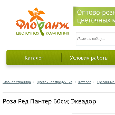
Каталог
Условия работы
Главная страница
Цветочная продукция
Каталог
Срезанные
роза Ред Пантер 60см; Эквадор