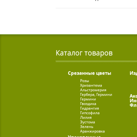
Каталог товаров
Срезанные цветы
Из
Розы
Хризантема
Альстромерия
Гербера, Гермини
Ак
Гермини
Ин
Гвоздика
Фл
Гидрангия
Гипсофила
Лилия
Эустома
Зелень
Аранжировка
Упаковочные