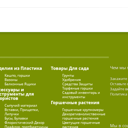
Чем мы 
делия из Пластика
Товары Для сада
Кашпо, горшки
Грунты
Закажите
Вазоны
Удобрения
Оставьте 
Балконные Ящики
Средства Защиты
Торфяные горшки
Задайте в
сессуары и
Садовый инвентарь и
струменты для
Политика
инструменты
ористов
Горшечные растения
Сыпучий материал
Вставки, Прищепки,
Горшечные крупномеры
Липучки
Декоративнолиственные
Бусы, Булавки
горшечные растения
Флористический Декор
Цветущие горшечные
Мы в со
Пиафлор, портбукетницы
растения