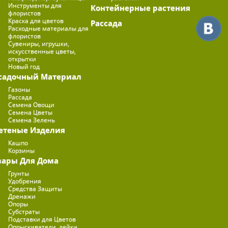
Инструменты для
Контейнерные растения
флористов
Краска для цветов
Рассада
Расходные материалы для
флористов
Сувениры, игрушки,
искусственные цветы,
открытки
Новый год
садочный Материал
Газоны
Рассада
Семена Овощи
Семена Цветы
Семена Зелень
етеные Изделия
Кашпо
Корзины
вары Для Дома
Грунты
Удобрения
Средства Защиты
Дренажи
Опоры
Субстраты
Подставки для Цветов
Опрыскиватели, лейки