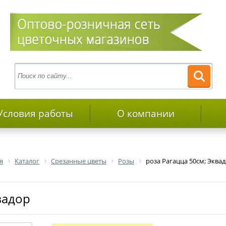
Условия работы
О компании
я
Каталог
Срезанные цветы
Розы
роза Рагацца 50см; Эква
вадор