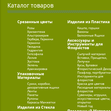
Каталог товаров
Срезанные цветы
Изделия из Пластика
Розы
Кашпо, горшки
Хризантема
Вазоны
Альстромерия
Балконные Ящики
Гербера, Гермини
Аксессуары и
Гермини
Инструменты для
Гвоздика
Флористов
Гидрангия
Гипсофила
Сыпучий материал
Лилия
Вставки, Прищепки,
Эустома
Липучки
Зелень
Бусы, Булавки
Аранжировка
Флористический Деко
Пиафлор, портбукетн
Упаковочные
Инструменты для
Материалы
флористов
Сумки, коробки,
Краска для цветов
декоративные ящики
Расходные материалы
Ленты
флористов
Пакеты
Сувениры, игрушки,
Рулоны
искусственные цветы,
Каркасы Манжетки
открытки
Новый год
Изделия из Стекла
Посадочный Материа