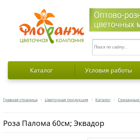
Каталог
Условия работы
Главная страница
Цветочная продукция
Каталог
Срезанные
роза Палома 60см; Эквадор