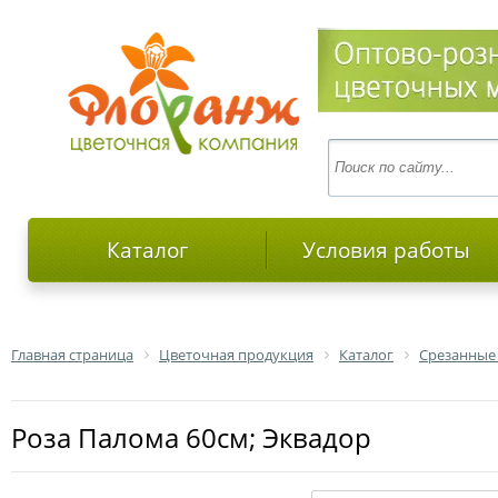
Каталог
Условия работы
Главная страница
Цветочная продукция
Каталог
Срезанные
роза Палома 60см; Эквадор