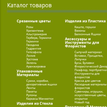
Каталог товаров
Срезанные цветы
Изделия из Пластика
Розы
Кашпо, горшки
Хризантема
Вазоны
Альстромерия
Балконные Ящики
Гербера, Гермини
Аксессуары и
Гермини
Инструменты для
Гвоздика
Флористов
Гидрангия
Гипсофила
Сыпучий материал
Лилия
Вставки, Прищепки,
Эустома
Липучки
Зелень
Бусы, Булавки
Аранжировка
Флористический Деко
Пиафлор, портбукетн
Упаковочные
Инструменты для
Материалы
флористов
Сумки, коробки,
Краска для цветов
декоративные ящики
Расходные материалы
Ленты
флористов
Пакеты
Сувениры, игрушки,
Рулоны
искусственные цветы,
Каркасы Манжетки
открытки
Новый год
Изделия из Стекла
Посадочный Материа