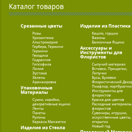
Каталог товаров
Срезанные цветы
Изделия из Пластика
Розы
Кашпо, горшки
Хризантема
Вазоны
Альстромерия
Балконные Ящики
Гербера, Гермини
Аксессуары и
Гермини
Инструменты для
Гвоздика
Флористов
Гидрангия
Гипсофила
Сыпучий материал
Лилия
Вставки, Прищепки,
Эустома
Липучки
Зелень
Бусы, Булавки
Аранжировка
Флористический Деко
Пиафлор, портбукетн
Упаковочные
Инструменты для
Материалы
флористов
Сумки, коробки,
Краска для цветов
декоративные ящики
Расходные материалы
Ленты
флористов
Пакеты
Сувениры, игрушки,
Рулоны
искусственные цветы,
Каркасы Манжетки
открытки
Новый год
Изделия из Стекла
Посадочный Материа