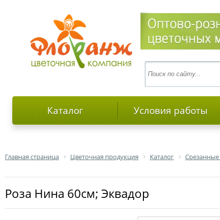
Каталог
Условия работы
Главная страница
Цветочная продукция
Каталог
Срезанные
роза Нина 60см; Эквадор