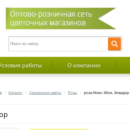
Условия работы
О компании
я
Каталог
Срезанные цветы
Розы
роза Микс 40см, Эквадор
дор