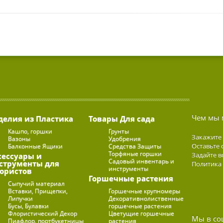
Чем мы 
делия из Пластика
Товары Для сада
Кашпо, горшки
Грунты
Закажите
Вазоны
Удобрения
Оставьте 
Балконные Ящики
Средства Защиты
Торфяные горшки
Задайте в
сессуары и
Садовый инвентарь и
струменты для
Политика
инструменты
ористов
Горшечные растения
Сыпучий материал
Вставки, Прищепки,
Горшечные крупномеры
Липучки
Декоративнолиственные
Бусы, Булавки
горшечные растения
Флористический Декор
Цветущие горшечные
Мы в со
Пиафлор, портбукетницы
растения