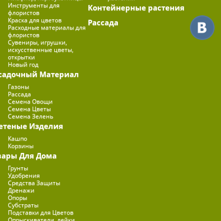
Инструменты для
Контейнерные растения
флористов
Краска для цветов
Рассада
Расходные материалы для
флористов
Сувениры, игрушки,
искусственные цветы,
открытки
Новый год
садочный Материал
Газоны
Рассада
Семена Овощи
Семена Цветы
Семена Зелень
етеные Изделия
Кашпо
Корзины
вары Для Дома
Грунты
Удобрения
Средства Защиты
Дренажи
Опоры
Субстраты
Подставки для Цветов
Опрыскиватели, лейки