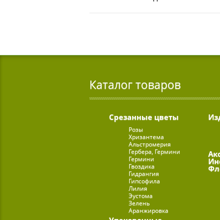
Каталог товаров
Срезанные цветы
Из
Розы
Хризантема
Альстромерия
Гербера, Гермини
Ак
Гермини
Ин
Гвоздика
Фл
Гидрангия
Гипсофила
Лилия
Эустома
Зелень
Аранжировка
Упаковочные