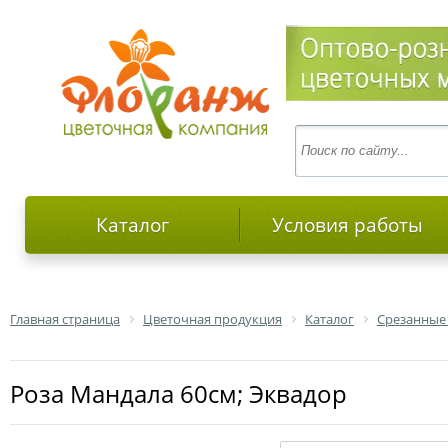
Каталог
Условия работы
Главная страница
Цветочная продукция
Каталог
Срезанные
роза Мандала 60см; Эквадор