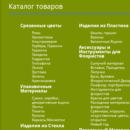
Каталог товаров
Срезанные цветы
Изделия из Пластика
Розы
Кашпо, горшки
Хризантема
Вазоны
Альстромерия
Балконные Ящики
Гербера, Гермини
Аксессуары и
Гермини
Инструменты для
Гвоздика
Флористов
Гидрангия
Гипсофила
Сыпучий материал
Лилия
Вставки, Прищепки,
Эустома
Липучки
Зелень
Бусы, Булавки
Аранжировка
Флористический Деко
Пиафлор, портбукетн
Упаковочные
Инструменты для
Материалы
флористов
Сумки, коробки,
Краска для цветов
декоративные ящики
Расходные материалы
Ленты
флористов
Пакеты
Сувениры, игрушки,
Рулоны
искусственные цветы,
Каркасы Манжетки
открытки
Новый год
Изделия из Стекла
Посадочный Материа