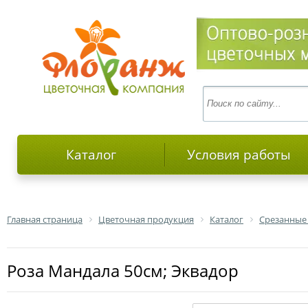
Каталог
Условия работы
Главная страница
Цветочная продукция
Каталог
Срезанные
роза Мандала 50см; Эквадор