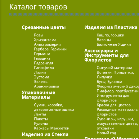
Каталог товаров
Срезанные цветы
Изделия из Пластика
Розы
Кашпо, горшки
Хризантема
Вазоны
Альстромерия
Балконные Ящики
Гербера, Гермини
Аксессуары и
Гермини
Инструменты для
Гвоздика
Флористов
Гидрангия
Гипсофила
Сыпучий материал
Лилия
Вставки, Прищепки,
Эустома
Липучки
Зелень
Бусы, Булавки
Аранжировка
Флористический Деко
Пиафлор, портбукетн
Упаковочные
Инструменты для
Материалы
флористов
Сумки, коробки,
Краска для цветов
декоративные ящики
Расходные материалы
Ленты
флористов
Пакеты
Сувениры, игрушки,
Рулоны
искусственные цветы,
Каркасы Манжетки
открытки
Новый год
Изделия из Стекла
Посадочный Материа