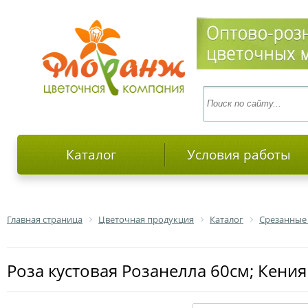
Каталог
Условия работы
Главная страница
Цветочная продукция
Каталог
Срезанные
роза кустовая Розанелла 60см; Кения