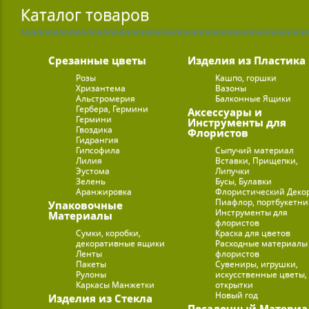
Каталог товаров
Срезанные цветы
Изделия из Пластика
Розы
Кашпо, горшки
Хризантема
Вазоны
Альстромерия
Балконные Ящики
Гербера, Гермини
Аксессуары и
Гермини
Инструменты для
Гвоздика
Флористов
Гидрангия
Гипсофила
Сыпучий материал
Лилия
Вставки, Прищепки,
Эустома
Липучки
Зелень
Бусы, Булавки
Аранжировка
Флористический Деко
Пиафлор, портбукетн
Упаковочные
Инструменты для
Материалы
флористов
Сумки, коробки,
Краска для цветов
декоративные ящики
Расходные материалы
Ленты
флористов
Пакеты
Сувениры, игрушки,
Рулоны
искусственные цветы,
Каркасы Манжетки
открытки
Новый год
Изделия из Стекла
Посадочный Материа