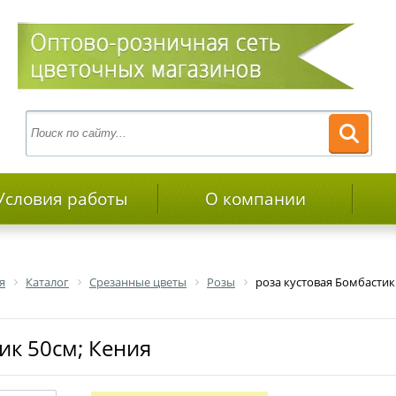
Условия работы
О компании
я
Каталог
Срезанные цветы
Розы
роза кустовая Бомбастик
тик 50см; Кения