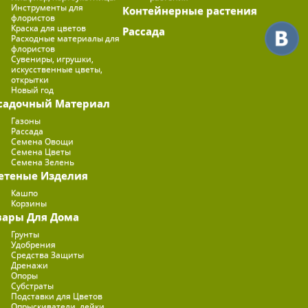
Инструменты для
Контейнерные растения
флористов
Краска для цветов
Рассада
Расходные материалы для
флористов
Сувениры, игрушки,
искусственные цветы,
открытки
Новый год
садочный Материал
Газоны
Рассада
Семена Овощи
Семена Цветы
Семена Зелень
етеные Изделия
Кашпо
Корзины
вары Для Дома
Грунты
Удобрения
Средства Защиты
Дренажи
Опоры
Субстраты
Подставки для Цветов
Опрыскиватели, лейки