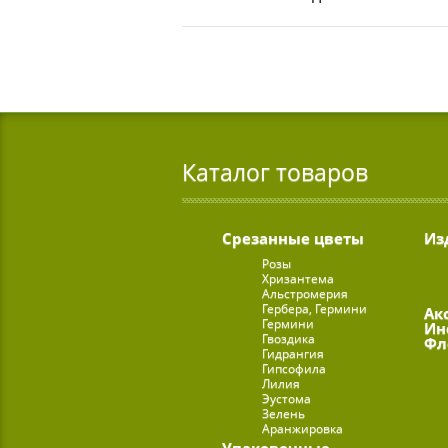
Каталог товаров
Срезанные цветы
Из
Розы
Хризантема
Альстромерия
Гербера, Гермини
Ак
Гермини
Ин
Гвоздика
Фл
Гидрангия
Гипсофила
Лилия
Эустома
Зелень
Аранжировка
Упаковочные