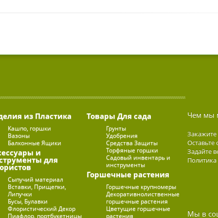
Чем мы 
делия из Пластика
Товары Для сада
Кашпо, горшки
Грунты
Закажите
Вазоны
Удобрения
Оставьте 
Балконные Ящики
Средства Защиты
Торфяные горшки
Задайте в
сессуары и
Садовый инвентарь и
струменты для
Политика
инструменты
ористов
Горшечные растения
Сыпучий материал
Вставки, Прищепки,
Горшечные крупномеры
Липучки
Декоративнолиственные
Бусы, Булавки
горшечные растения
Флористический Декор
Цветущие горшечные
Мы в со
Пиафлор, портбукетницы
растения