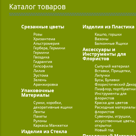
Каталог товаров
Срезанные цветы
Изделия из Пластика
Розы
Кашпо, горшки
Хризантема
Вазоны
Альстромерия
Балконные Ящики
Гербера, Гермини
Аксессуары и
Гермини
Инструменты для
Гвоздика
Флористов
Гидрангия
Гипсофила
Сыпучий материал
Лилия
Вставки, Прищепки,
Эустома
Липучки
Зелень
Бусы, Булавки
Аранжировка
Флористический Деко
Пиафлор, портбукетн
Упаковочные
Инструменты для
Материалы
флористов
Сумки, коробки,
Краска для цветов
декоративные ящики
Расходные материалы
Ленты
флористов
Пакеты
Сувениры, игрушки,
Рулоны
искусственные цветы,
Каркасы Манжетки
открытки
Новый год
Изделия из Стекла
Посадочный Материа