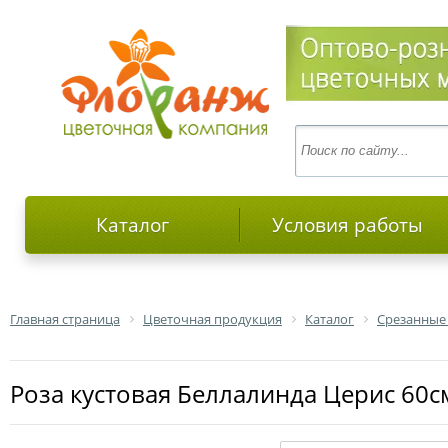
Каталог
Условия работы
Главная страница
Цветочная продукция
Каталог
Срезанные
роза кустовая Беллалинда Церис 60с