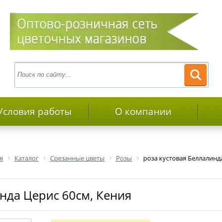
Условия работы
О компании
я
Каталог
Срезанные цветы
Розы
роза кустовая Беллалинд
инда Церис 60см, Кения