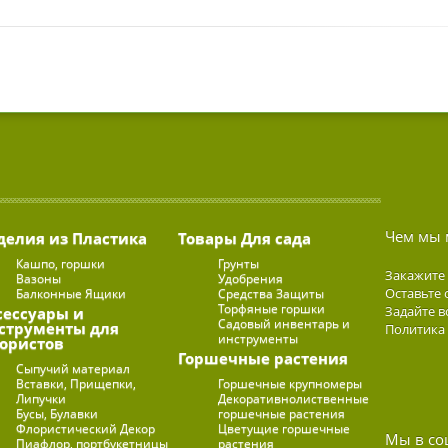
Чем мы 
делия из Пластика
Товары Для сада
Кашпо, горшки
Грунты
Закажите
Вазоны
Удобрения
Оставьте 
Балконные Ящики
Средства Защиты
Торфяные горшки
Задайте в
сессуары и
Садовый инвентарь и
струменты для
Политика
инструменты
ористов
Горшечные растения
Сыпучий материал
Вставки, Прищепки,
Горшечные крупномеры
Липучки
Декоративнолиственные
Бусы, Булавки
горшечные растения
Флористический Декор
Цветущие горшечные
Мы в со
Пиафлор, портбукетницы
растения