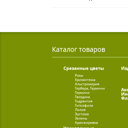
Каталог товаров
Срезанные цветы
Из
Розы
Хризантема
Альстромерия
Гербера, Гермини
Ак
Гермини
Ин
Гвоздика
Фл
Гидрангия
Гипсофила
Лилия
Эустома
Зелень
Аранжировка
Упаковочные