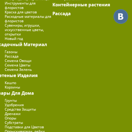
Инструменты для
Контейнерные растения
флористов
Краска для цветов
Рассада
Расходные материалы для
флористов
Сувениры, игрушки,
искусственные цветы,
открытки
Новый год
садочный Материал
Газоны
Рассада
Семена Овощи
Семена Цветы
Семена Зелень
етеные Изделия
Кашпо
Корзины
вары Для Дома
Грунты
Удобрения
Средства Защиты
Дренажи
Опоры
Субстраты
Подставки для Цветов
Опрыскиватели, лейки