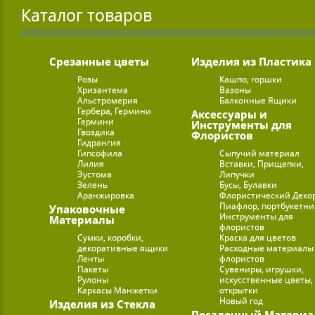
Каталог товаров
Срезанные цветы
Изделия из Пластика
Розы
Кашпо, горшки
Хризантема
Вазоны
Альстромерия
Балконные Ящики
Гербера, Гермини
Аксессуары и
Гермини
Инструменты для
Гвоздика
Флористов
Гидрангия
Гипсофила
Сыпучий материал
Лилия
Вставки, Прищепки,
Эустома
Липучки
Зелень
Бусы, Булавки
Аранжировка
Флористический Деко
Пиафлор, портбукетн
Упаковочные
Инструменты для
Материалы
флористов
Сумки, коробки,
Краска для цветов
декоративные ящики
Расходные материалы
Ленты
флористов
Пакеты
Сувениры, игрушки,
Рулоны
искусственные цветы,
Каркасы Манжетки
открытки
Новый год
Изделия из Стекла
Посадочный Материа