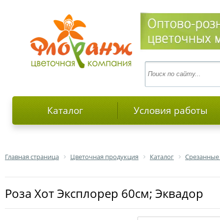
Каталог
Условия работы
Главная страница
Цветочная продукция
Каталог
Срезанные
роза Хот Эксплорер 60см; Эквадор