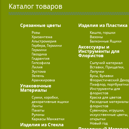
Каталог товаров
Срезанные цветы
Изделия из Пластика
Розы
Кашпо, горшки
Хризантема
Вазоны
Альстромерия
Балконные Ящики
Гербера, Гермини
Аксессуары и
Гермини
Инструменты для
Гвоздика
Флористов
Гидрангия
Гипсофила
Сыпучий материал
Лилия
Вставки, Прищепки,
Эустома
Липучки
Зелень
Бусы, Булавки
Аранжировка
Флористический Деко
Пиафлор, портбукетн
Упаковочные
Инструменты для
Материалы
флористов
Сумки, коробки,
Краска для цветов
декоративные ящики
Расходные материалы
Ленты
флористов
Пакеты
Сувениры, игрушки,
Рулоны
искусственные цветы,
Каркасы Манжетки
открытки
Новый год
Изделия из Стекла
Посадочный Материа