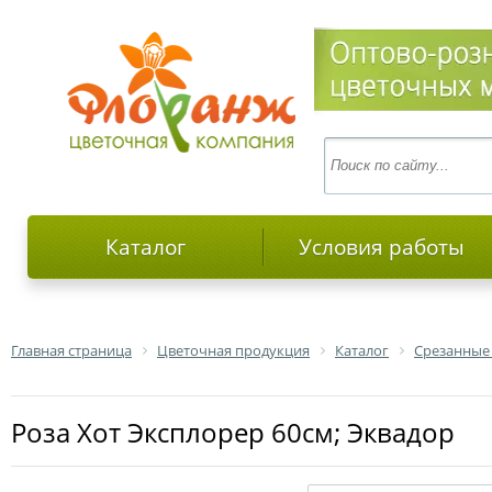
Каталог
Условия работы
Главная страница
Цветочная продукция
Каталог
Срезанные
роза Хот Эксплорер 60см; Эквадор